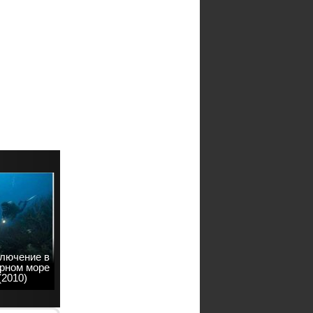
лючение в
рном море
(2010)