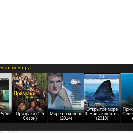
м к просмотру:
Открытое море
Прик
Руби
Призраки (1-5
Море по колено
3: Новые жертвы
Севе
Сезон)
(2014)
(2010)