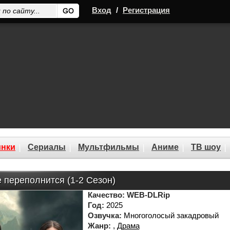
Вход
/
Регистрация
нки
Сериалы
Мультфильмы
Аниме
ТВ шоу
 переполнится (1-2 Сезон)
Качество:
WEB-DLRip
Год:
2025
Озвучка:
Многоголосый закадровый
Жанр:
,
Драма