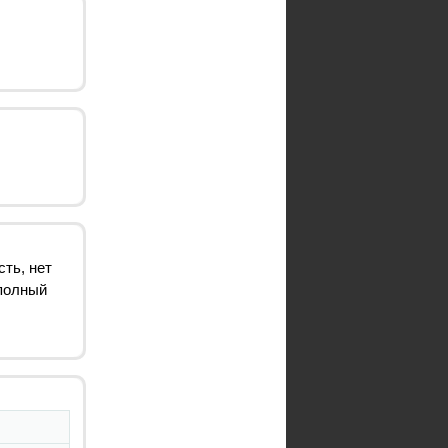
ть, нет
 полный