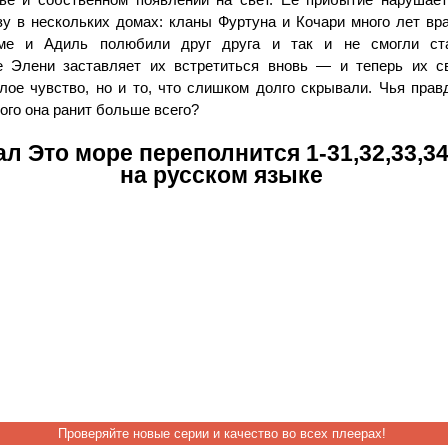
зу в нескольких домах: кланы Фуртуна и Кочари много лет вр
сме и Адиль полюбили друг друга и так и не смогли ст
 Элени заставляет их встретиться вновь — и теперь их с
лое чувство, но и то, что слишком долго скрывали. Чья прав
ого она ранит больше всего?
л Это море переполнится 1-31,32,33,3
на русском языке
Проверяйте новые серии и качество во всех плеерах!