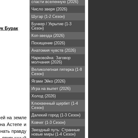
спасти вселенную (2026)
Число зверя (2026)
Шугар (1-2 Сезон)
Бункер / Укрытие (1-3
к Бурак
Сезон)
Коп-звезда (2026)
Похищение (2026)
Анатомия чувств (2026)
Нарковойна: Заговор
молчания (2026)
Великолепная пятерка (1-8
Сезон)
Ягами Эйко (2026)
Игра на вылет (2026)
Холод (2026)
Клюквенный щербет (1-4
Сезон)
Далекий город (1-3 Сезон)
ей на земле
Ковчег (1-3 Сезон)
на Астепе и
Звездный путь: Странные
знать правду
новые миры (1-4 Сезон)
т привычный