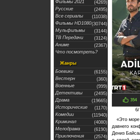
Фильмы 2021
(4269)
Русские
(2495)
Все сериалы
(11038)
Фильмы HD1080
(30744)
Мульфильмы
(3144)
ТВ Передачи
(3124)
Аниме
(2367)
Что посмотреть?
Жанры
Боевики
(6155)
Вестерн
(360)
Военные
(999)
Детективы
(2495)
Драма
354
(19665)
Исторические
(1170)
6
/
Комедии
(11940)
«Это море
Криминал
(4080)
давнего кон
Мелодрама
(6190)
Дениз Байса
Приключения
(2574)
о своей сем