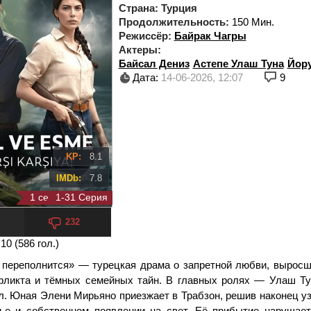
Страна:
Турция
Продолжительность:
150 Мин.
Режиссёр:
Байрак Чагры
Актеры:
Байсал Дениз
Астепе Улаш Туна
Йору
Дата:
14-06-2026, 12:07
9
KP:
8.1
IMDb:
7.8
1 сезон 12 серия
1-31 Серия
232
 10 (
586
гол.)
 переполнится» — турецкая драма о запретной любви, выросш
фликта и тёмных семейных тайн. В главных ролях — Улаш Ту
л. Юная Элени Мирьяно приезжает в Трабзон, решив наконец у
ье и собственном появлении на свет. Её прибытие нарушае