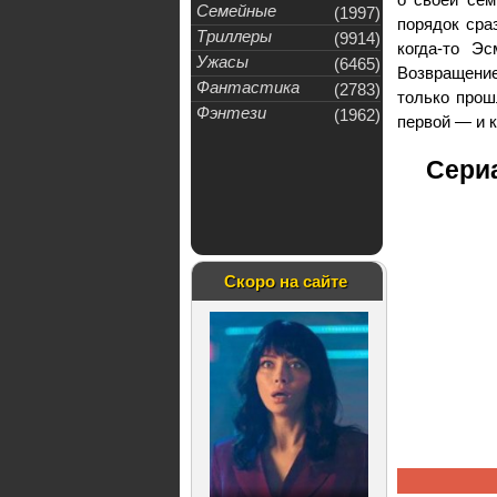
Семейные
(1997)
порядок сра
Триллеры
(9914)
когда-то Э
Ужасы
(6465)
Возвращение
Фантастика
(2783)
только прош
Фэнтези
(1962)
первой — и к
Сериа
Скоро на сайте