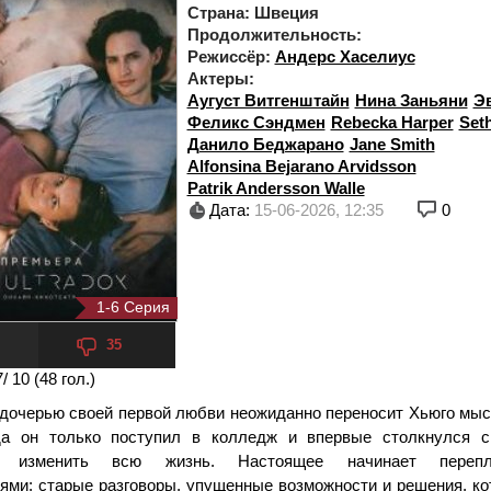
Страна:
Швеция
Продолжительность:
Режиссёр:
Андерс Хаселиус
Актеры:
Аугуст Витгенштайн
Нина Заньяни
Эв
Феликс Сэндмен
Rebecka Harper
Set
Данило Беджарано
Jane Smith
Alfonsina Bejarano Arvidsson
Patrik Andersson Walle
Дата:
15-06-2026, 12:35
0
1-6 Серия
35
7
/ 10 (
48
гол.)
 дочерью своей первой любви неожиданно переносит Хьюго мыс
да он только поступил в колледж и впервые столкнулся с
и изменить всю жизнь. Настоящее начинает перепл
ями: старые разговоры, упущенные возможности и решения, ко