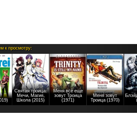
м к просмотру:
Святая троица:
Меня все еще
Мечи, Магия,
зовут Троица
Меня зовут
Блэйд
019)
Школа (2015)
(1971)
Троица (1970)