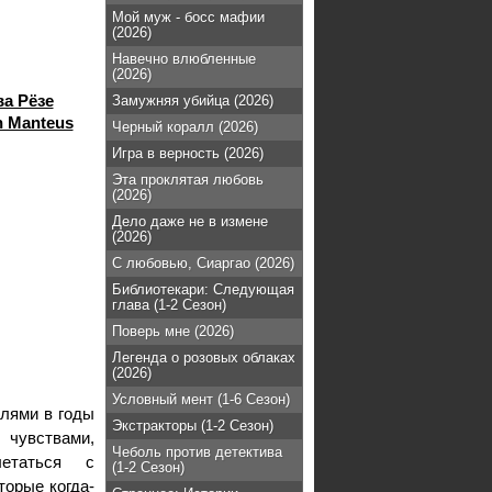
Мой муж - босс мафии
(2026)
Навечно влюбленные
(2026)
а Рёзе
Замужняя убийца (2026)
h Manteus
Черный коралл (2026)
Игра в верность (2026)
Эта проклятая любовь
(2026)
Дело даже не в измене
(2026)
С любовью, Сиаргао (2026)
Библиотекари: Следующая
глава (1-2 Сезон)
Поверь мне (2026)
Легенда о розовых облаках
(2026)
Условный мент (1-6 Сезон)
лями в годы
Экстракторы (1-2 Сезон)
 чувствами,
Чеболь против детектива
етаться с
(1-2 Сезон)
торые когда-