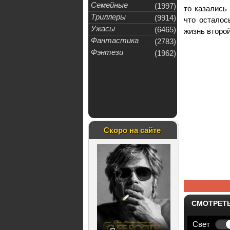
Семейные
(1997)
то казались
Триллеры
(9914)
что осталос
Ужасы
(6465)
жизнь второй
Фантастика
(2783)
Фэнтези
(1962)
Скоро на сайте
СМОТРЕТ
Свет