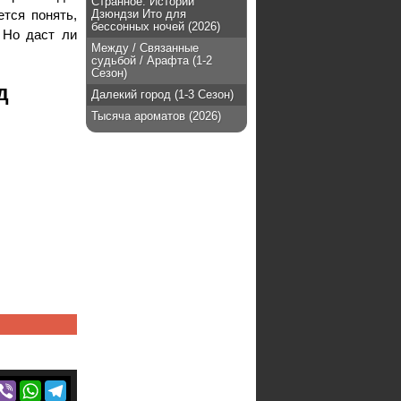
Странное: Истории
тся понять,
Дзюндзи Ито для
бессонных ночей (2026)
 Но даст ли
Между / Связанные
судьбой / Арафта (1-2
Сезон)
д
Далекий город (1-3 Сезон)
Тысяча ароматов (2026)
r
acebook
Viber
WhatsApp
Telegram