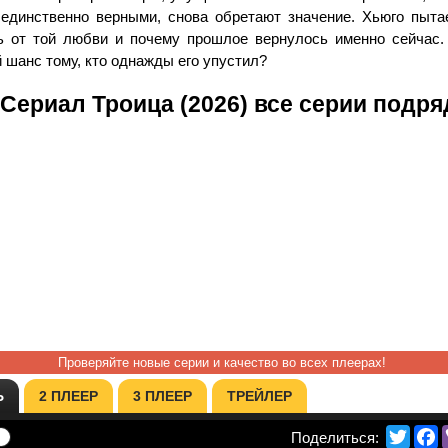
 единственно верными, снова обретают значение. Хьюго пытае
ь от той любви и почему прошлое вернулось именно сейчас.
 шанс тому, кто однажды его упустил?
Сериал Троица (2026) все серии подря
Проверяйте новые серии и качество во всех плеерах!
Ь
2 ПЛЕЕР
3 ПЛЕЕР
ТРЕЙЛЕР
Twitte
F