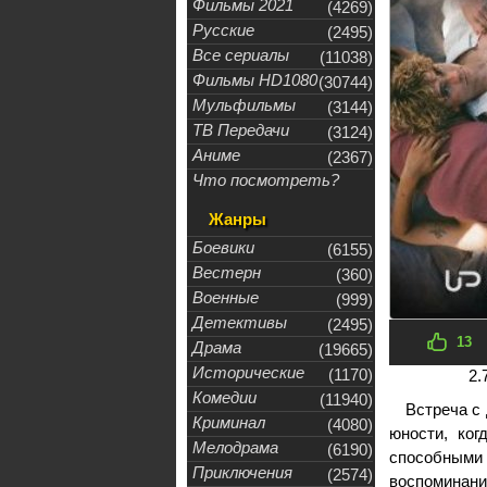
Фильмы 2021
(4269)
Русские
(2495)
Все сериалы
(11038)
Фильмы HD1080
(30744)
Мульфильмы
(3144)
ТВ Передачи
(3124)
Аниме
(2367)
Что посмотреть?
Жанры
Боевики
(6155)
Вестерн
(360)
Военные
(999)
Детективы
(2495)
13
Драма
(19665)
Исторические
(1170)
2.
Комедии
(11940)
Встреча с
Криминал
(4080)
юности, ког
Мелодрама
(6190)
способным
Приключения
(2574)
воспоминани