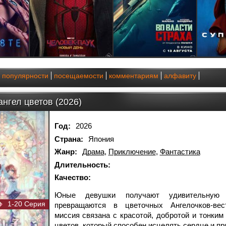
популярности
посещаемости
комментариям
алфавиту
ангел цветов (2026)
Год:
2026
Страна:
Япония
Жанр:
Драма
,
Приключение
,
Фантастика
Длительность:
Качество:
Юные девушки получают удивительную
1-20 Серия
превращаются в цветочных Ангелочков-вес
миссия связана с красотой, добротой и тонким
цветов, который способен исцелять сердце и пр