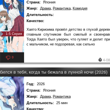
Страна:
Япония
Жанр:
Драма
,
Романтика
,
Комедия
Длительность:
Качество:
Хаято Кириоима провёл детство в глухой деревн
1-5 Серия
главным спутником был смелый и своенравн
Тогда Хаято был уверен, что гуляет и делит пр
с мальчиком, не подозревая, как сильно
0
4-08
бился в тебя, когда ты бежала в лунной ночи (2026)
Год:
2026
Страна:
Япония
Жанр:
Драма
,
Романтика
Длительность:
25 мин
Качество: