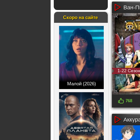
Ван-П
Скоро на сайте
1-22 Сезон
Малой (2026)
768
Аккур