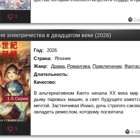
1
Се
ия электричества в двадцатом веке (2026)
Год:
2026
Страна:
Япония
Жанр:
Драма
,
Романтика
,
Приключение
,
Фантас
Длительность:
Качество:
В альтернативном Киото начала XX века мир
1-5 Серия
дыму паровых машин, а свет будущего кажетс
мечтой. Застенчивая Инако, дочь строгого сакэв
овладеть ремеслом, которому посвятила
1
4-08