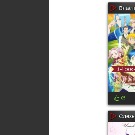
Власть
1-4 сезо
65
Слезы