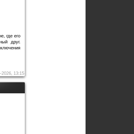
е, где его
ый друг.
иключения
-2026, 13:15