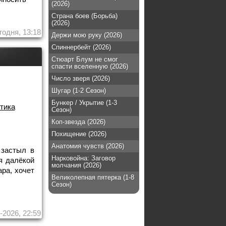
(2026)
Страна боев (Борьба)
(2026)
годня, 13:18
Держи мою руку (2026)
Спиннербейт (2026)
Стюарт Блум не смог
спасти вселенную (2026)
Число зверя (2026)
Шугар (1-2 Сезон)
Бункер / Укрытие (1-3
тика
Сезон)
Коп-звезда (2026)
Похищение (2026)
Анатомия чувств (2026)
 застыл в
Нарковойна: Заговор
я далёкой
молчания (2026)
ара, хочет
Великолепная пятерка (1-8
Сезон)
-2026, 22:59