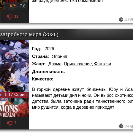
же раунде её жестоко обманывает
KP:
7.8
12
4-08
 загробного мира (2026)
Год:
2026
Страна:
Япония
Жанр:
Драма
,
Приключение
,
Фэнтези
Длительность:
Качество:
В горной деревне живут близнецы Юру и Аса
1-17 Серия
называют детьми дня и ночи. Он вырос охотнико
детства была заточена ради таинственного ри
мир рушится, когда в деревню приходят
7
2-08