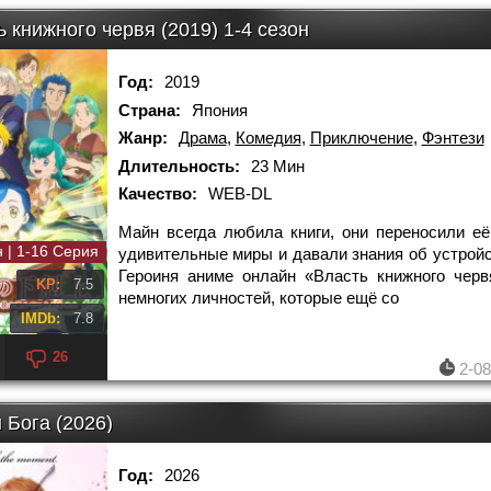
 книжного червя (2019) 1-4 сезон
Год:
2019
Страна:
Япония
Жанр:
Драма
,
Комедия
,
Приключение
,
Фэнтези
Длительность:
23 Мин
Качество:
WEB-DL
Майн всегда любила книги, они переносили е
н | 1-16 Серия
удивительные миры и давали знания об устройс
Героиня аниме онлайн «Власть книжного черв
KP:
7.5
немногих личностей, которые ещё со
IMDb:
7.8
26
2-08
 Бога (2026)
Год:
2026