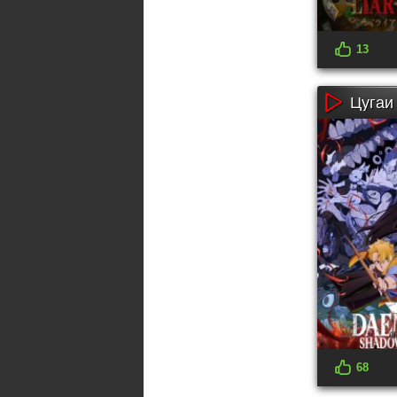
13
Цугаи
68