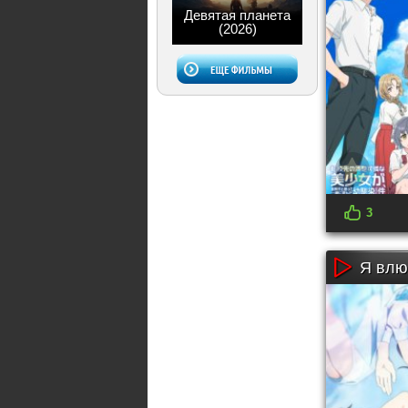
Девятая планета
(2026)
3
Я влю