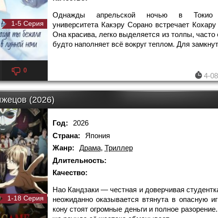
Однажды апрельской ночью в Токио 
1-5 Серия
университета Какэру Сорано встречает Кохару
Она красива, легко выделяется из толпы, часто
будто наполняет всё вокруг теплом. Для замкнут
0
4-08
лжецов (2026)
Год:
2026
Страна:
Япония
Жанр:
Драма
,
Триллер
Длительность:
Качество:
Нао Кандзаки — честная и доверчивая студентка
1-18 Серия
неожиданно оказывается втянута в опасную игр
кону стоят огромные деньги и полное разорение