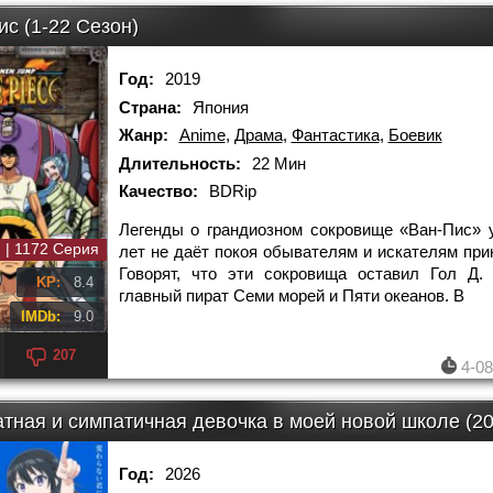
ис (1-22 Сезон)
Год:
2019
Страна:
Япония
Жанр:
Anime
,
Драма
,
Фантастика
,
Боевик
Длительность:
22 Мин
Качество:
BDRip
Легенды о грандиозном сокровище «Ван-Пис» 
 | 1172 Серия
лет не даёт покоя обывателям и искателям при
Говорят, что эти сокровища оставил Гол Д.
KP:
8.4
главный пират Семи морей и Пяти океанов. В
IMDb:
9.0
207
4-08
атная и симпатичная девочка в моей новой школе (20
Год:
2026