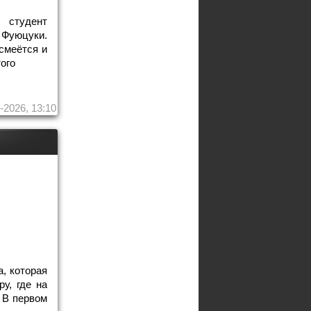
студент
 Фуюцуки.
 смеётся и
ого
-2026, 13:10
, которая
у, где на
. В первом