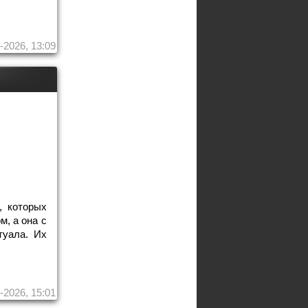
-2026, 13:09
, которых
м, а она с
туала. Их
-2026, 15:01