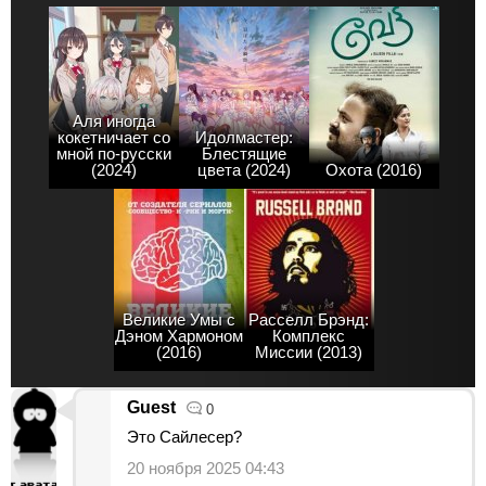
Аля иногда
кокетничает со
Идолмастер:
мной по-русски
Блестящие
(2024)
цвета (2024)
Охота (2016)
Великие Умы с
Расселл Брэнд:
Дэном Хармоном
Комплекс
(2016)
Миссии (2013)
Guest
0
Это Сайлесер?
20 ноября 2025 04:43