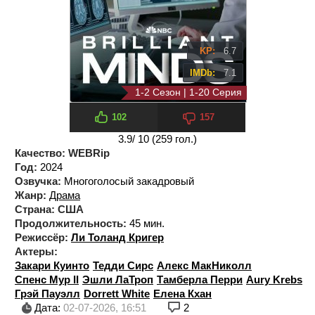
KP:
6.7
IMDb:
7.1
1-2 Сезон | 1-20 Серия
2 сезон 10 серия
102
157
3.9
/ 10 (
259
гол.)
Качество:
WEBRip
Год:
2024
Озвучка:
Многоголосый закадровый
Жанр:
Драма
Страна:
США
Продолжительность:
45 мин.
Режиссёр:
Ли Толанд Кригер
Актеры:
Закари Куинто
Тедди Сирс
Алекс МакНиколл
Спенс Мур II
Эшли ЛаТроп
Тамберла Перри
Aury Krebs
Грэй Пауэлл
Dorrett White
Елена Кхан
Дата:
02-07-2026, 16:51
2