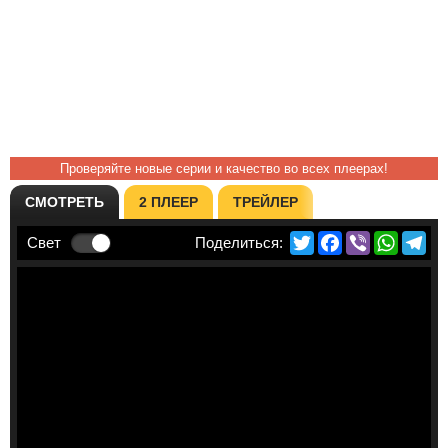
Проверяйте новые серии и качество во всех плеерах!
СМОТРЕТЬ
2 ПЛЕЕР
ТРЕЙЛЕР
Twitter
Facebook
Viber
Whats
Te
Свет