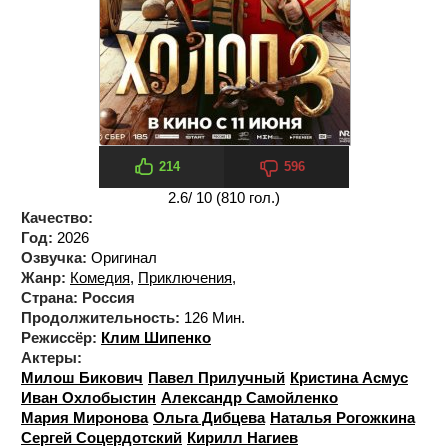
214
596
2.6
/ 10 (
810
гол.)
Качество:
Год:
2026
Озвучка:
Оригинал
Жанр:
Комедия
,
Приключения
,
Страна:
Россия
Продолжительность:
126 Мин.
Режиссёр:
Клим Шипенко
Актеры:
Милош Бикович
Павел Прилучный
Кристина Асмус
Иван Охлобыстин
Александр Самойленко
Мария Миронова
Ольга Дибцева
Наталья Рогожкина
Сергей Соцердотский
Кирилл Нагиев