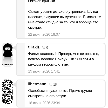
никакой критики.
Сюжет уровня детского утренника. Шутки
плоские, ситуации вымученные. В моменте
мне стало стыдно за то, что я вообще это
смотрю.
22 июня 2026 18:07
tillakiz
0
Фильм классный. Правда, мне не понятно,
почему вообще Прилучный? Он прям в
каждом втором фильме.
19 июня 2026 17:41
libermann
18
Охлобыстин уже не тот. Прямо грусно
смотреть на его потуги
18 июня 2026 23:34