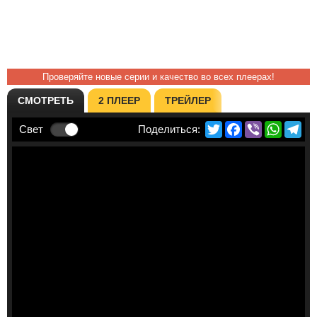
Проверяйте новые серии и качество во всех плеерах!
СМОТРЕТЬ
2 ПЛЕЕР
ТРЕЙЛЕР
Twitter
Facebook
Viber
Whats
Te
Свет