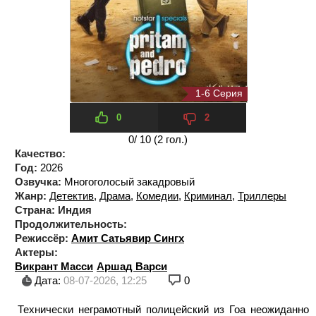
1-6 Серия
0
2
0
/ 10 (
2
гол.)
Качество:
Год:
2026
Озвучка:
Многоголосый закадровый
Жанр:
Детектив
,
Драма
,
Комедии
,
Криминал
,
Триллеры
Страна:
Индия
Продолжительность:
Режиссёр:
Амит Сатьявир Сингх
Актеры:
Викрант Масси
Аршад Варси
Дата:
08-07-2026, 12:25
0
Технически неграмотный полицейский из Гоа неожиданно