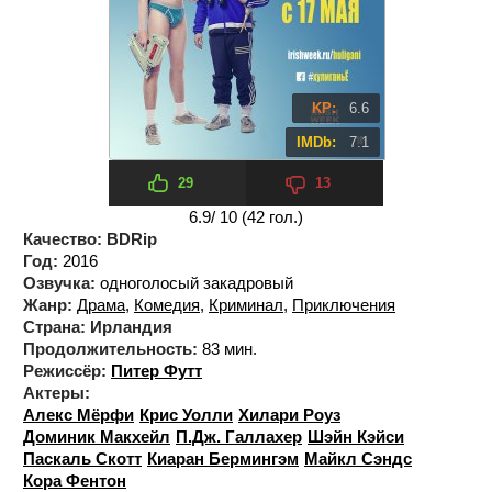
KP:
6.6
IMDb:
7.1
29
13
6.9
/ 10 (
42
гол.)
Качество:
BDRip
Год:
2016
Озвучка:
одноголосый закадровый
Жанр:
Драма
,
Комедия
,
Криминал
,
Приключения
Страна:
Ирландия
Продолжительность:
83 мин.
Режиссёр:
Питер Футт
Актеры:
Алекс Мёрфи
Крис Уолли
Хилари Роуз
Доминик Макхейл
П.Дж. Галлахер
Шэйн Кэйси
Паскаль Скотт
Киаран Бермингэм
Майкл Сэндс
Кора Фентон