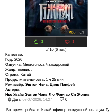
IMDb:
6.3
3
3
5
/ 10 (
6
гол.)
Качество:
Год:
2026
Озвучка:
Многоголосый закадровый
Жанр:
Боевик
,
Страна:
Китай
Продолжительность:
1 ч 25 мин
Режиссёр:
Эштон Чэнь
,
Цинь Пэнфэй
Актеры:
Ико Увайс
Эштон Чэнь
Лю Фэнчао
Ся Жоянь
Дата:
08-07-2026, 14:27
0
Во время рейса в Китай офицер воздушной полиции Гу