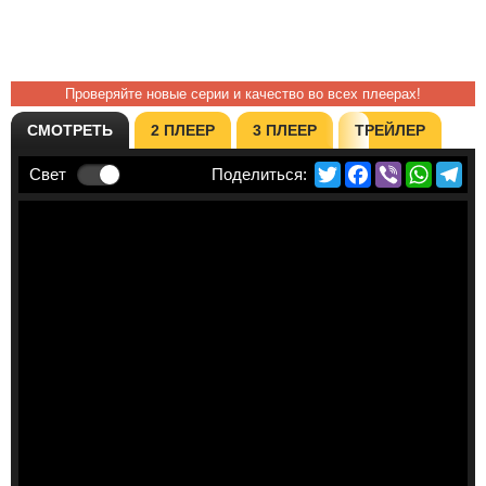
Проверяйте новые серии и качество во всех плеерах!
СМОТРЕТЬ
2 ПЛЕЕР
3 ПЛЕЕР
ТРЕЙЛЕР
Twitter
Facebook
Viber
Whats
Te
Свет