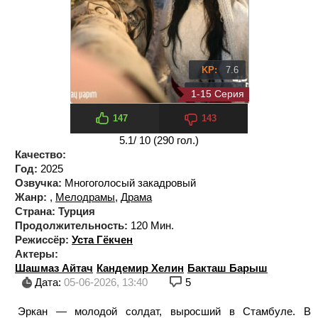
KP:
7.6
IMDb:
6.7
1-15 Серия
147
143
5.1
/ 10 (
290
гол.)
Качество:
Год:
2025
Озвучка:
Многоголосый закадровый
Жанр:
,
Мелодрамы
,
Драма
Страна:
Турция
Продолжительность:
120 Мин.
Режиссёр:
Уста Гёкчен
Актеры:
Шашмаз Айтач
Кандемир Хелин
Бакташ Барыш
Дата:
05-06-2026, 13:40
5
Эркан — молодой солдат, выросший в Стамбуле. В