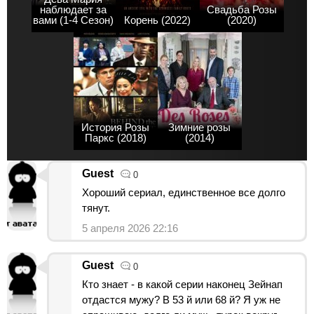
наблюдает за
Свадьба Розы
вами (1-4 Сезон)
Корень (2022)
(2020)
История Розы
Зимние розы
Паркс (2018)
(2014)
Guest
0
Хороший сериал, единственное все долго
тянут.
5 апреля 2026 22:16
Guest
0
Кто знает - в какой серии наконец Зейнап
отдастся мужу? В 53 й или 68 й? Я уж не