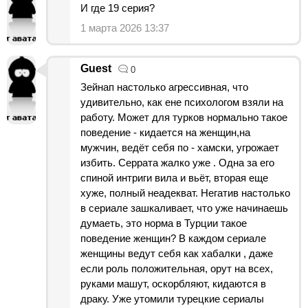
И где 19 серия?
1 марта 2026 13:37
Guest
0
Зейнап настолько агрессивная, что
удивительно, как ене психологом взяли на
работу. Может для турков нормально такое
поведение - кидается на женщин,на
мужчин, ведёт себя по - хамски, угрожает
избить. Серрата жалко уже . Одна за его
спиной интриги вила и вьёт, вторая еще
хуже, полный неадекват. Негатив настолько
в сериале зашкаливает, что уже начинаешь
думаеть, это норма в Турции такое
поведение женщин? В каждом сериале
женщины ведут себя как хабалки , даже
если роль положительная, орут на всех,
руками машут, оскорбляют, кидаются в
драку. Уже утомили турецкие сериалы