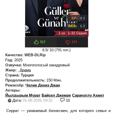
KP:
8.3
IMDb:
6.3
1 сезон 12 серия
1-32 Серия
517
274
6.5
/ 10 (
791
гол.)
Качество:
WEB-DLRip
Год:
2025
Озвучка:
Многоголосый закадровый
Жанр:
,
Драма
Страна:
Турция
Продолжительность:
150 Мин.
Режиссёр:
Челик Дениз Джан
Актеры:
Йылдырым Мурат
Байсел Джемре
Сарачоглу Ахмет
Дата:
01-08-2026, 09:32
10
Серрат — уважаемый бизнесмен, для которого семья и