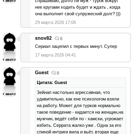
спрашиваю, долго ли муж - турок вокруг
нее кругами ходить будет и ждать , когда
она выполнит свой супружеский долг? )))
29 марта 2026 17:06
snov82
0
Сериал зацепил с первых минут. Супер
17 марта 2026 04:41
Guest
0
Цитата: Guest
Зейнап настолько агрессивная, что
удивительно, как ене психологом взяли
на работу. Может для турков нормально
такое поведение - кидается на женщин,на
мужчин, ведёт себя по - хамски, угрожает
избить. Серрата жалко уже . Одна за его
спиной интриги вила и вьёт, вторая еще