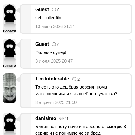
Guest
0
sehr toller film
10 июня 2026 21:14
Guest
0
Фильм - супер!
3 июля 2025 20:47
Tim Intolerable
2
То есть это дешёвая версия гнома
матершинника из волшебного участка?
8 апреля 2025 21:50
danisimo
11
Билин вот нету нече интересного! смотрю 3
серию и не понимаю че за бред