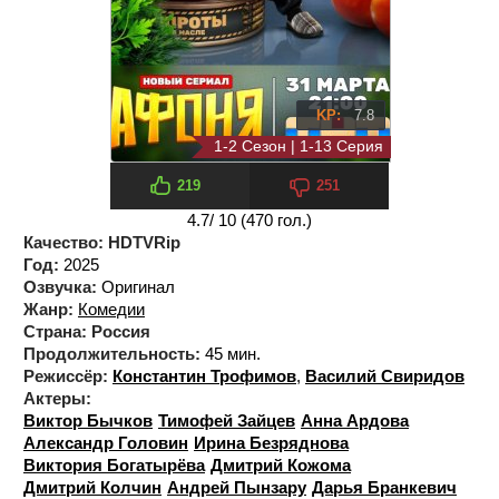
KP:
7.8
1-2 Сезон | 1-13 Серия
1 сезон 13 серия
219
251
4.7
/ 10 (
470
гол.)
Качество:
HDTVRip
Год:
2025
Озвучка:
Оригинал
Жанр:
Комедии
Страна:
Россия
Продолжительность:
45 мин.
Режиссёр:
Константин Трофимов
,
Василий Свиридов
Актеры:
Виктор Бычков
Тимофей Зайцев
Анна Ардова
Александр Головин
Ирина Безряднова
Виктория Богатырёва
Дмитрий Кожома
Дмитрий Колчин
Андрей Пынзару
Дарья Бранкевич