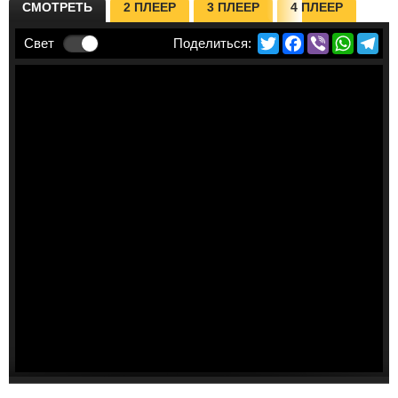
СМОТРЕТЬ
2 ПЛЕЕР
3 ПЛЕЕР
4 ПЛЕЕР
Twitter
Facebook
Viber
Whats
Te
Свет