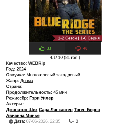
1-2 Сезон | 1-6 Серия
1 сезон 6 серия
33
48
4.1
/ 10 (
81
гол.)
Качество:
WEBRip
Год:
2024
Озвучка:
Многоголосый закадровый
Жанр:
Драма
Страна:
Продолжительность:
45 мин
Режиссёр:
Гэри Уилер
Актеры:
Джонатон Шех
Сара Ланкастер
Тэген Бернс
Авианна Минье
Дата:
07-06-2026, 22:35
0