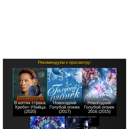
Рекомендуем к просмотру:
В когтях страха:
Новогодний
Новогодний
Хребет-Убийца
Голубой огонек
Голубой огонек
(2020)
(2017)
2016 (2015)