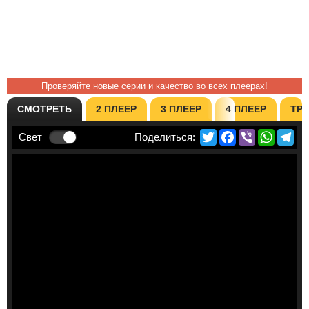
Проверяйте новые серии и качество во всех плеерах!
СМОТРЕТЬ
2 ПЛЕЕР
3 ПЛЕЕР
4 ПЛЕЕР
ТР
Twitter
Facebook
Viber
Whats
Te
Свет