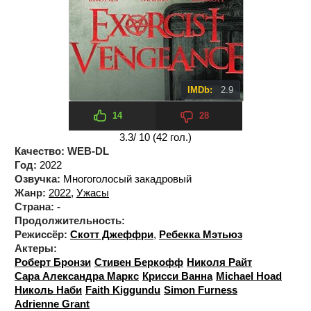
IMDb:
2.9
14
28
3.3
/ 10 (
42
гол.)
Качество:
WEB-DL
Год:
2022
Озвучка:
Многоголосый закадровый
Жанр:
2022
,
Ужасы
Страна:
-
Продолжительность:
Режиссёр:
Скотт Джеффри
,
Ребекка Мэтьюз
Актеры:
Роберт Бронзи
Стивен Беркофф
Николя Райт
Сара Александра Маркс
Крисси Ванна
Michael Hoad
Николь Наби
Faith Kiggundu
Simon Furness
Adrienne Grant