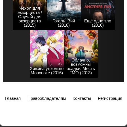
Чехол для
экзорциста /
Случай для
экзорциста
Гоголь. Вий
Ещё одно зло
(2015)
(2018)
(2016)
Облачно,
возможны
Хижина угрюмого
осадки: Месть
Мононоке (2016)
ГМО (2013)
Главная
Правообладателям
Контакты
Регистрация