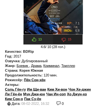
KP:
7.1
IMDb:
6.8
13
15
4.6
/ 10 (
28
гол.)
Качество:
BDRip
Год:
2017
Озвучка:
Дублированный
Жанр:
Боевик
,
Драма
,
Криминал
,
Триллер
Страна:
Корея Южная
Продолжительность:
120 мин.
Режиссёр:
Пён Сон-хён
Актеры:
Соль Гён-гу
Им Щи-ван
Ким Хи-вон
Чон Хе-джин
Ли Гён-ён
Мун Джи-юн
Чан Ин-соп
Хо Джун-хо
Ким Сон-о
Пак Су-ён
Дата:
08-02-2022, 16:32
0