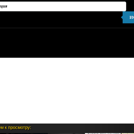
И
Не найдено ни одного результата, соответствующего запрос
ации:
, что Вы включили модуль в админке.
м к просмотру: