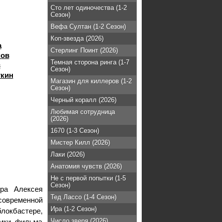
Сто лет одиночества (1-2
Сезон)
Вефа Султан (1-2 Сезон)
Коп-звезда (2026)
а
Стерлинг Поинт (2026)
ков
Темная сторона ринга (1-7
в
Сезон)
ткин
Магазин для киллеров (1-2
Сезон)
Черный коралл (2026)
Любимая сотрудница
(2026)
1670 (1-3 Сезон)
Мистер Килл (2026)
Лаки (2026)
Анатомия чувств (2026)
Не с первой попытки (1-5
Сезон)
ра Алексея
Тед Лассо (1-4 Сезон)
современной
Ира (1-2 Сезон)
блокбастере,
Число зверя (2026)
ёмки фильма