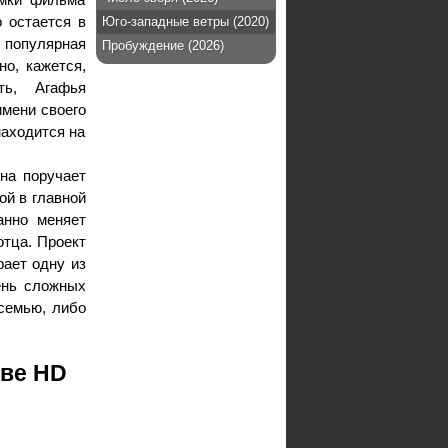
 остается в
Юго-западные ветры (2020)
 популярная
Пробуждение (2026)
о, кажется,
ть, Агафья
имени своего
находится на
на поручает
ой в главной
анно меняет
отца. Проект
рает одну из
ень сложных
семью, либо
тве HD