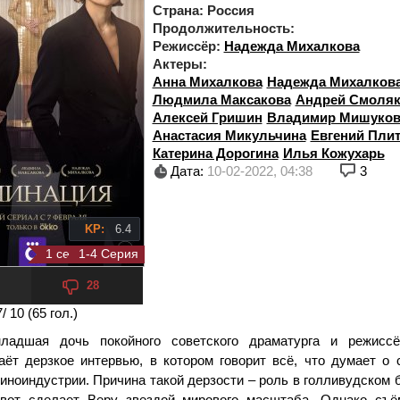
Страна:
Россия
Продолжительность:
Режиссёр:
Надежда Михалкова
Актеры:
Анна Михалкова
Надежда Михалков
Людмила Максакова
Андрей Смоля
Алексей Гришин
Владимир Мишуко
Анастасия Микульчина
Евгений Пли
Катерина Дорогина
Илья Кожухарь
Дата:
10-02-2022, 04:38
3
KP:
6.4
1 сезон 4 серия
1-4 Серия
28
7
/ 10 (
65
гол.)
ладшая дочь покойного советского драматурга и режиссё
аёт дерзкое интервью, в котором говорит всё, что думает о 
иноиндустрии. Причина такой дерзости – роль в голливудском 
-вот сделает Веру звездой мирового масштаба. Однако съ