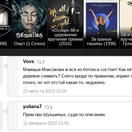
«Оскар» 88-я
церемония
56-я
вручения премии
За гранью
вруче
008)
Омут (1 Сезон)
(2016)
тишины (1996)
Грэм
Vovs
7
Мамаша-Максакова ж вся из ботокса состоит! Как её
деревне снимать? Снято вроде по правилам, играют 
плохо, но чот
отстой
какая-то. недокино.
22 августа 2023 10:16
yuliana7
1
Прям про Шукшиных, судя по описанию.
11 февраля 2022 21:55