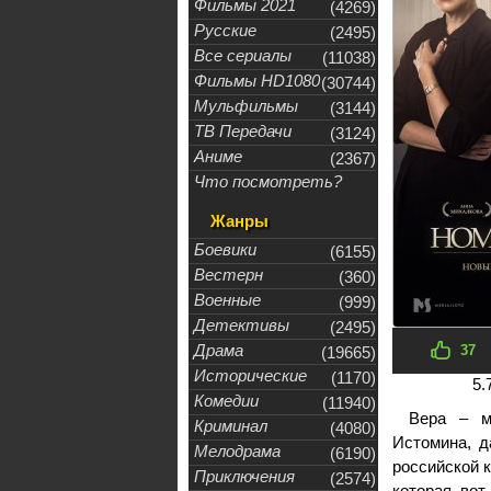
Фильмы 2021
(4269)
Русские
(2495)
Все сериалы
(11038)
Фильмы HD1080
(30744)
Мульфильмы
(3144)
ТВ Передачи
(3124)
Аниме
(2367)
Что посмотреть?
Жанры
Боевики
(6155)
Вестерн
(360)
Военные
(999)
Детективы
(2495)
Драма
37
(19665)
Исторические
(1170)
5.
Комедии
(11940)
Вера – м
Криминал
(4080)
Истомина, д
Мелодрама
(6190)
российской к
Приключения
(2574)
которая вот