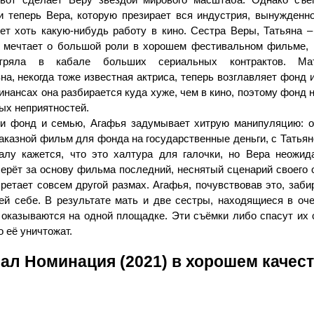
и теперь Вера, которую презирает вся индустрия, вынужденно
ет хоть какую-нибудь работу в кино. Сестра Веры, Татьяна –
а мечтает о большой роли в хорошем фестивальном фильме, н
стряла в кабале больших сериальных контрактов. Ма
а, некогда тоже известная актриса, теперь возглавляет фонд 
инансах она разбирается куда хуже, чем в кино, поэтому фонд 
ых неприятностей.
и фонд и семью, Агафья задумывает хитрую манипуляцию: о
аказной фильм для фонда на государственные деньги, с Татьян
алу кажется, что это халтура для галочки, но Вера неожид
берёт за основу фильма последний, неснятый сценарий своего 
ретает совсем другой размах. Агафья, почувствовав это, заби
ей себе. В результате мать и две сестры, находящиеся в оч
 оказываются на одной площадке. Эти съёмки либо спасут их 
 её уничтожат.
ал Номинация (2021) в хорошем качес