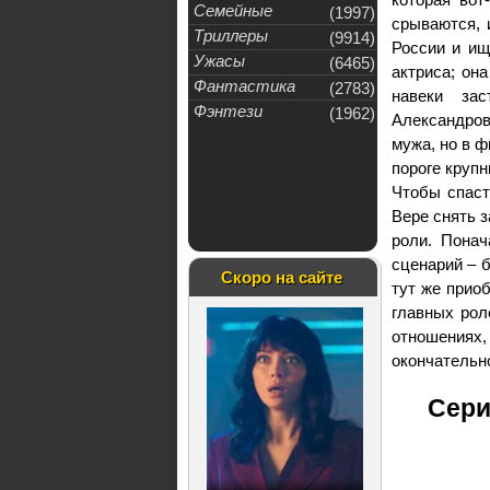
Семейные
(1997)
срываются, 
Триллеры
(9914)
России и ищ
Ужасы
(6465)
актриса; он
Фантастика
(2783)
навеки за
Фэнтези
(1962)
Александровн
мужа, но в ф
пороге крупн
Чтобы спаст
Вере снять з
роли. Понач
сценарий – 
Скоро на сайте
тут же приоб
главных рол
отношениях,
окончательно
Сери