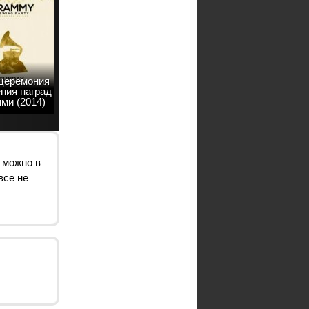
 церемония
ния наград
ми (2014)
 можно в
все не