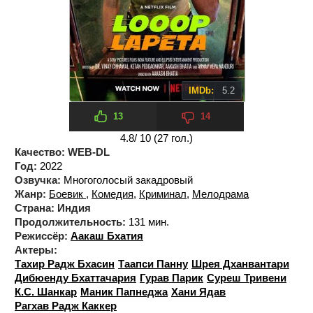
IMDb:
5.2
13
14
4.8
/ 10 (
27
гол.)
Качество:
WEB-DL
Год:
2022
Озвучка:
Многоголосый закадровый
Жанр:
Боевик
,
Комедия
,
Криминал
,
Мелодрама
Страна:
Индия
Продолжительность:
131 мин.
Режиссёр:
Аакаш Бхатия
Актеры:
Тахир Радж Бхасин
Таапси Панну
Шрея Дханвантари
Дибюенду Бхаттачария
Гурав Парик
Суреш Тривени
К.С. Шанкар
Маник Папнеджа
Хани Ядав
Рагхав Радж Каккер