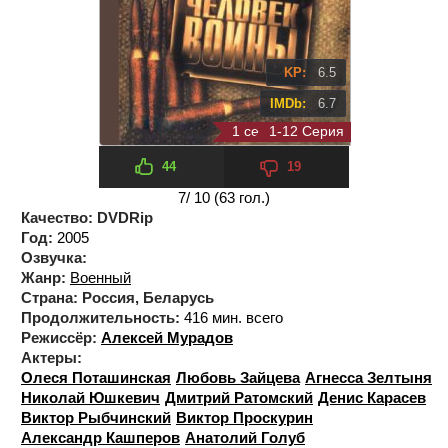
KP:
6.5
IMDb:
6.7
1 сезон 12 серия
1-12 Серия
44
19
7
/ 10 (
63
гол.)
Качество:
DVDRip
Год:
2005
Озвучка:
Жанр:
Военный
Страна:
Россия, Беларусь
Продолжительность:
416 мин. всего
Режиссёр:
Алексей Мурадов
Актеры:
Олеся Поташинская
Любовь Зайцева
Агнесса Зелтыня
Николай Юшкевич
Дмитрий Ратомский
Денис Карасев
Виктор Рыбчинский
Виктор Проскурин
Александр Кашперов
Анатолий Голуб