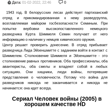
Дата:
01-02-2022, 22:46
0
1943 год. В белорусских лесах действует партизанский
отряд и прикомандированная к нему разведгруппа,
возглавляемая майором госбезопасности Семиным. При
попытке вербовки высокопоставленного немецкого
разведчика Курта Шиммеля Семин получает от него
информацию о наличии у немцев химического оружия.
Центр решает проверить донесение. В отряд прибывает
разведчица Лида Эйзеншмитте с заданием войти в контакт с
Шиммелем. Столкновение Шиммеля и Эйзеншмитте - это
столкновение равных противников. Оба профессионалы, оба
авантюристы, оба смелы и владеют собой в любых
ситуациях. Они хищники, люди войны, потерявшие
представления о человечности. Потому что война для
разведчиков никогда не заканчивается и никогда не
начинается: она идет всегда.
Сериал Человек войны (2005) в
хорошем качестве HD