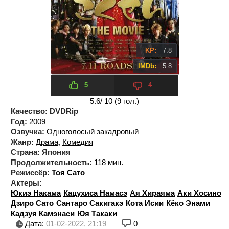
KP:
7.8
IMDb:
5.8
5
4
5.6
/ 10 (
9
гол.)
Качество:
DVDRip
Год:
2009
Озвучка:
Одноголосый закадровый
Жанр:
Драма
,
Комедия
Страна:
Япония
Продолжительность:
118 мин.
Режиссёр:
Тоя Сато
Актеры:
Юкиэ Накама
Кацухиса Намасэ
Ая Хираяма
Аки Хосино
Дзиро Сато
Сантаро Сакигакэ
Кота Исии
Кёко Энами
Кадзуя Камэнаси
Юя Такаки
Дата:
01-02-2022, 21:19
0