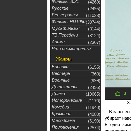
Фильмы 2021
(4269)
Русские
(2495)
Все сериалы
(11038)
Фильмы HD1080
(30744)
Мульфильмы
(3144)
ТВ Передачи
(3124)
Аниме
(2367)
Что посмотреть?
Жанры
Боевики
(6155)
Вестерн
(360)
Военные
(999)
Детективы
(2495)
Драма
3
(19665)
Исторические
(1170)
3.
Комедии
(11940)
В занесен
Криминал
(4080)
убирает наво
Мелодрама
(6190)
В одно зим
Приключения
(2574)
предлагает 