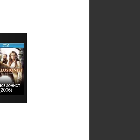
юзионист
(2006)