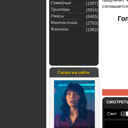
Семейные
(1997)
соглашается
Триллеры
(9914)
Ужасы
(6465)
Гол
Фантастика
(2783)
Фэнтези
(1962)
Скоро на сайте
СМОТРЕТ
Свет