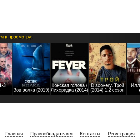
м к просмотру:
1-3
Конская голова /
Discovery. Трой
Илл
)
Зов волка (2019)
Лихорадка (2014)
(2014) 1,2 сезон
Главная
Правообладателям
Контакты
Регистрация