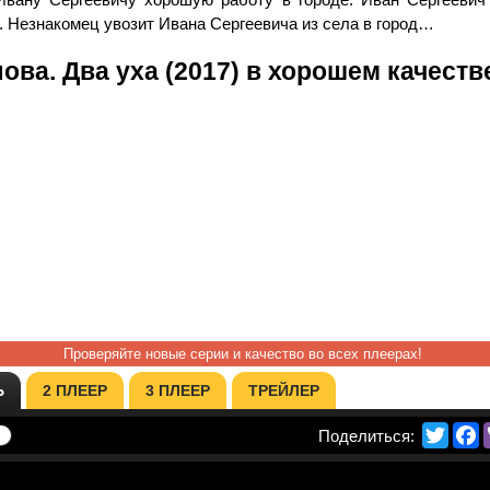
. Незнакомец увозит Ивана Сергеевича из села в город…
ова. Два уха (2017) в хорошем качеств
Проверяйте новые серии и качество во всех плеерах!
Ь
2 ПЛЕЕР
3 ПЛЕЕР
ТРЕЙЛЕР
Twitte
F