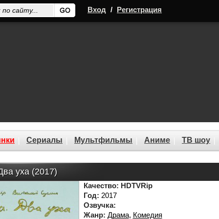
Вход
/
Регистрация
нки
Сериалы
Мультфильмы
Аниме
ТВ шоу
Два уха (2017)
Качество:
HDTVRip
Год:
2017
Озвучка:
Жанр:
Драма
,
Комедия