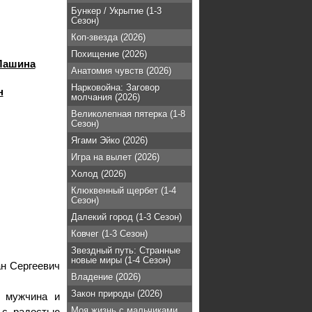
Бункер / Укрытие (1-3
Сезон)
Коп-звезда (2026)
Похищение (2026)
Лашина
Анатомия чувств (2026)
Нарковойна: Заговор
н
молчания (2026)
Великолепная пятерка (1-8
Сезон)
Ягами Эйко (2026)
Игра на вылет (2026)
Холод (2026)
Клюквенный щербет (1-4
Сезон)
Далекий город (1-3 Сезон)
Ковчег (1-3 Сезон)
Звездный путь: Странные
новые миры (1-4 Сезон)
ан Сергеевич
Владение (2026)
Закон природы (2026)
й мужчина и
Моя жизнь с мальчиками
 с радостью