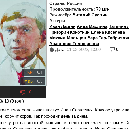
Страна:
Россия
Продолжительность:
78 мин.
Режиссёр:
Виталий Суслин
Актеры:
Иван Лашин
Анна Махлина
Татьяна 
Григорий Кокоткин
Елена Киселева
Михаил Мальцев
Вера Тер-Габриэля
Анастасия Голощапова
Дата:
01-02-2022, 13:00
0
KP:
6.4
IMDb:
6.3
6
3
/ 10 (
9
гол.)
ном снегом селе живет пастух Иван Сергеевич. Каждое утро Ив
з, кормит коров. Так проходит день за днем.
нее утро на дорогой машине в село приезжает незнакомы
Ивану Сергеевичу хорошую работу в городе. Иван Сергеевич