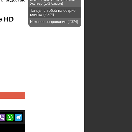
Уолтер (1-3 Сезон)
Танцуя с тобой на острие
клинка (2024)
е HD
Роковое очарование (2024)
r
acebook
Viber
WhatsApp
Telegram