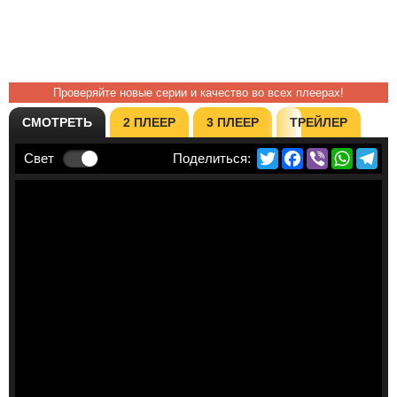
Проверяйте новые серии и качество во всех плеерах!
СМОТРЕТЬ
2 ПЛЕЕР
3 ПЛЕЕР
ТРЕЙЛЕР
Twitter
Facebook
Viber
Whats
Te
Свет