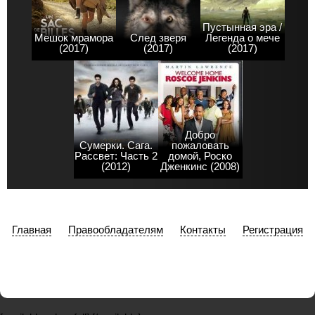
Пустынная эра /
Мешок мрамора
След зверя
Легенда о мече
(2017)
(2017)
(2017)
Добро
Сумерки. Сага.
пожаловать
Рассвет: Часть 2
домой, Роско
(2012)
Дженкинс (2008)
Главная
Правообладателям
Контакты
Регистрация