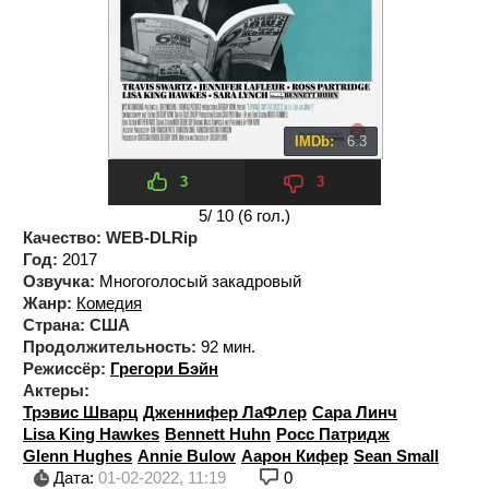
IMDb:
6.3
3
3
5
/ 10 (
6
гол.)
Качество:
WEB-DLRip
Год:
2017
Озвучка:
Многоголосый закадровый
Жанр:
Комедия
Страна:
США
Продолжительность:
92 мин.
Режиссёр:
Грегори Бэйн
Актеры:
Трэвис Шварц
Дженнифер ЛаФлер
Сара Линч
Lisa King Hawkes
Bennett Huhn
Росс Патридж
Glenn Hughes
Annie Bulow
Аарон Кифер
Sean Small
Дата:
01-02-2022, 11:19
0