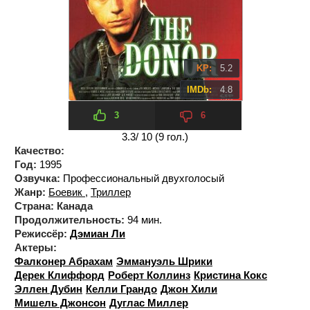
KP:
5.2
IMDb:
4.8
3
6
3.3
/ 10 (
9
гол.)
Качество:
Год:
1995
Озвучка:
Профессиональный двухголосый
Жанр:
Боевик
,
Триллер
Страна:
Канада
Продолжительность:
94 мин.
Режиссёр:
Дэмиан Ли
Актеры:
Фалконер Абрахам
Эммануэль Шрики
Дерек Клиффорд
Роберт Коллинз
Кристина Кокс
Эллен Дубин
Келли Грандо
Джон Хили
Мишель Джонсон
Дуглас Миллер