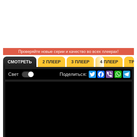
Проверяйте новые серии и качество во всех плеерах!
СМОТРЕТЬ
2 ПЛЕЕР
3 ПЛЕЕР
4 ПЛЕЕР
ТР
Twitter
Facebook
Viber
Whats
Te
Свет