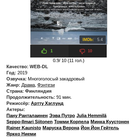
IMDb:
5.4
1
10
0.9
/ 10 (
11
гол.)
Качество:
WEB-DL
Год:
2019
Озвучка:
Многоголосый закадровый
Жанр:
Драма
,
Фэнтези
Страна:
Финляндия
Продолжительность:
91 мин.
Режиссёр:
Артту Хэглунд
Актеры:
Пану Ранталаинен
Ээва Путро
Julia Hemmilä
Seppo-Ilmari Siitonen
Томми Корпела
Минка Куустонен
Rainer Kaunisto
Маруска Верона
Йон Йон Гейтель
Яркко Ниеми