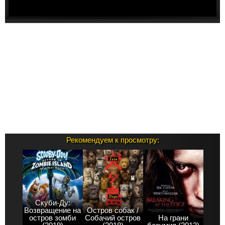
Рекомендуем к просмотру:
Скуби-Ду:
Возвращение на
Остров собак /
остров зомби
Собачий остров
На грани