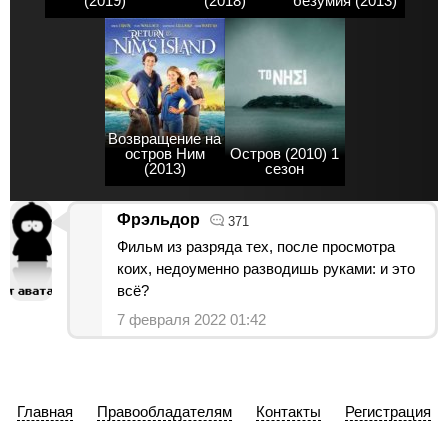
(2019)
(2018)
безумия (2013)
Возвращение на
остров Ним
Остров (2010) 1
(2013)
сезон
Фрэльдор
371
Фильм из разряда тех, после просмотра
коих, недоуменно разводишь руками: и это
всё?
7 февраля 2022 01:42
Главная
Правообладателям
Контакты
Регистрация