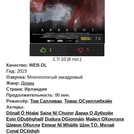
IMDb:
7.0
1
5
1.7
/ 10 (
6
гол.)
Качество:
WEB-DL
Год:
2019
Озвучка:
Многоголосый закадровый
Жанр:
Драма
Страна:
Ирландия
Продолжительность:
86 мин.
Режиссёр:
Том Салливан
,
Томас ОСуиллибхэйн
Актеры:
Dónall Ó Héalai
Saise Ní Chuinn
Дарах О Дубхойн
Eoin ODubhghaill
Dudura OGionnáin
Майкл ОХонлэла
Шивон ОКелли
Eimear Ní Mháille
Шон Т.О. Мелай
Conal OCéidigh