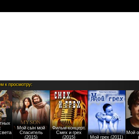
ации:
, что Вы включили модуль в админке.
м к просмотру:
тных
:
Мой сын мой
Фильм-концерт.
света
Спаситель
Смех и грех
Мой о
(2015)
(2015)
Мой грех (2011)