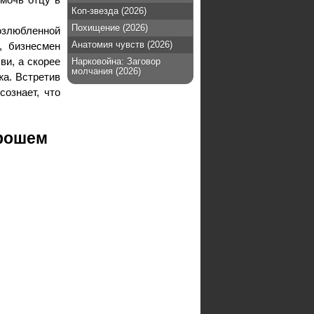
Коп-звезда (2026)
Похищение (2026)
озлюбленной
Анатомия чувств (2026)
, бизнесмен
ви, а скорее
Нарковойна: Заговор
молчания (2026)
жа. Встретив
ознает, что
орошем