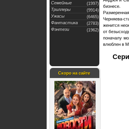
Семейные
(1997)
бизнесе.
Триллеры
(9914)
Размеренна
Ужасы
(6465)
Черняева-ст
Фантастика
(2783)
женится неож
Фэнтези
(1962)
от безысходн
поначалу мо
влюблен в 
Сери
Скоро на сайте