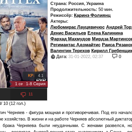
Страна:
Россия, Украина
Продолжительность:
50 мин.
Режиссёр:
Каринэ Фолиянц
Актеры:
Любомирас Лауцявичюс
Андрей Тор
Денис Васильев
Елена Калинина
Фархад Махмудов
Мирдза Мартинсо
Регимантас Адомайтис
Раиса Рязано
Валентин Терехов
Кирилл Гребенщи
Дата:
31-01-2022, 02:37
0
KP:
4.1
1 сезон 8 серия
1-8 Серия
11
8
/ 10 (
12
гол.)
тич Черняев - фигура мощная и противоречивая. Под его начал
е хозяйство. В жизни и на работе Черняев абсолютный диктато
а брака Черняева были неудачными. С женами развелся, н
шу – воспитал. Андрей решил стать художником, а Саша – по