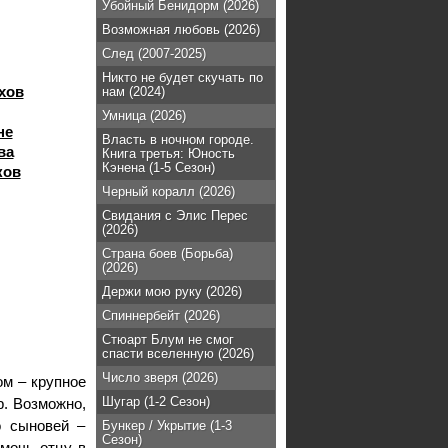
Убойный Бенидорм (2026)
Возможная любовь (2026)
След (2007-2025)
Никто не будет скучать по
хов
нам (2024)
Умница (2026)
не
Власть в ночном городе.
ва
Книга третья: Юность
Кэнена (1-5 Сезон)
ков
Черный коралл (2026)
Свидания с Элис Перес
(2026)
Страна боев (Борьба)
(2026)
Держи мою руку (2026)
Спиннербейт (2026)
Стюарт Блум не смог
спасти вселенную (2026)
Число зверя (2026)
ом – крупное
Шугар (1-2 Сезон)
р. Возможно,
о сыновей –
Бункер / Укрытие (1-3
Сезон)
мочь отцу в