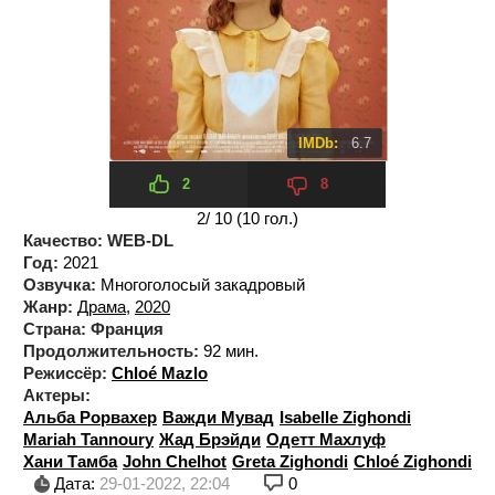
IMDb:
6.7
2
8
2
/ 10 (
10
гол.)
Качество:
WEB-DL
Год:
2021
Озвучка:
Многоголосый закадровый
Жанр:
Драма
,
2020
Страна:
Франция
Продолжительность:
92 мин.
Режиссёр:
Chloé Mazlo
Актеры:
Альба Рорвахер
Важди Мувад
Isabelle Zighondi
Mariah Tannoury
Жад Брэйди
Одетт Махлуф
Хани Тамба
John Chelhot
Greta Zighondi
Chloé Zighondi
Дата:
29-01-2022, 22:04
0