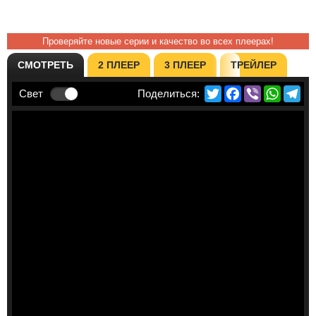
Проверяйте новые серии и качество во всех плеерах!
СМОТРЕТЬ
2 ПЛЕЕР
3 ПЛЕЕР
ТРЕЙЛЕР
Twitter
Facebook
Viber
Whats
Te
Свет