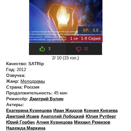
KP:
6.8
1 сезон 8 серия
1-8 Серия
3
12
2
/ 10 (
15
гол.)
Качество:
SATRip
Год:
2012
Озвучка:
Жанр:
Мелодрамы
Страна:
Россия
Продолжительность:
45 мин
Режиссёр:
Дмитрий Булин
Актеры:
Екатерина Кузнецова
Иван Жидков
Ксения Князева
Дмитрий Исаев
Анатолий Лобоцкий
Юлия Рутберг
Юрий Горбач
Агния Кузнецова
Михаил Ремизов
Надежда Маркина