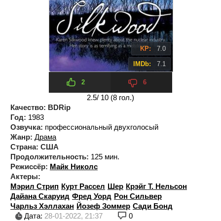
KP:
7.0
IMDb:
7.1
2
6
2.5
/ 10 (
8
гол.)
Качество:
BDRip
Год:
1983
Озвучка:
профессиональный двухголосый
Жанр:
Драма
Страна:
США
Продолжительность:
125 мин.
Режиссёр:
Майк Николс
Актеры:
Мэрил Стрип
Курт Рассел
Шер
Крэйг Т. Нельсон
Дайана Скаруид
Фред Уорд
Рон Сильвер
Чарльз Хэллахан
Йозеф Зоммер
Сади Бонд
Дата:
28-01-2022, 21:37
0