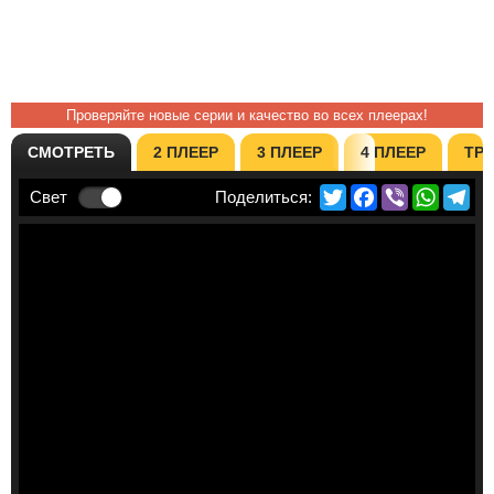
Проверяйте новые серии и качество во всех плеерах!
СМОТРЕТЬ
2 ПЛЕЕР
3 ПЛЕЕР
4 ПЛЕЕР
ТР
Twitter
Facebook
Viber
Whats
Te
Свет