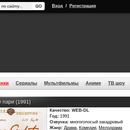
Вход
/
Регистрация
нки
Сериалы
Мультфильмы
Аниме
ТВ шоу
 пари (1991)
Качество:
WEB-DL
Год:
1991
Озвучка:
многоголосый закадровый
Жанр:
Драма
,
Комедия
,
Мелодрама