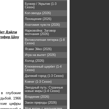
Бункер / Укрытие (1-3
Сезон)
Коп-звезда (2026)
Похищение (2026)
Анатомия чувств (2026)
Нарковойна: Заговор
бет Дэйли
молчания (2026)
тофер Шоу
Великолепная пятерка (1-8
Сезон)
Ягами Эйко (2026)
Игра на вылет (2026)
Холод (2026)
Клюквенный щербет (1-4
Сезон)
Далекий город (1-3 Сезон)
Ковчег (1-3 Сезон)
Звездный путь: Странные
новые миры (1-4 Сезон)
в глубокие
Владение (2026)
удьбой. 1966
Закон природы (2026)
сухие цифры
Моя жизнь с мальчиками
отрясений и