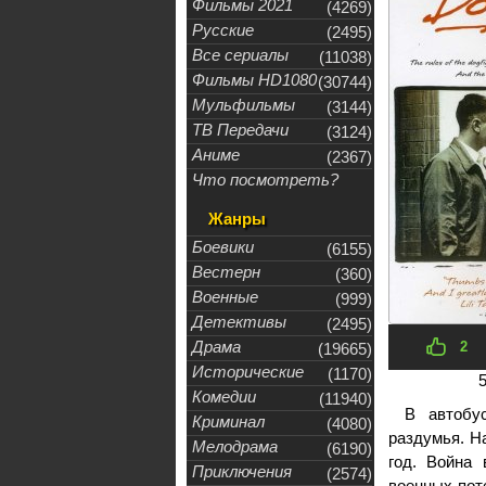
Фильмы 2021
(4269)
Русские
(2495)
Все сериалы
(11038)
Фильмы HD1080
(30744)
Мульфильмы
(3144)
ТВ Передачи
(3124)
Аниме
(2367)
Что посмотреть?
Жанры
Боевики
(6155)
Вестерн
(360)
Военные
(999)
Детективы
(2495)
Драма
2
(19665)
Исторические
(1170)
Комедии
(11940)
В автобу
Криминал
(4080)
раздумья. Н
Мелодрама
(6190)
год. Война
Приключения
(2574)
военных пот