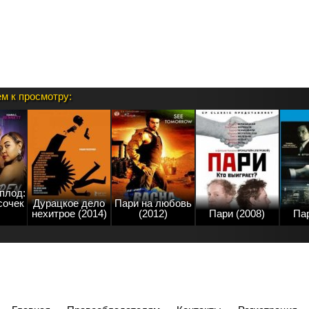
м к просмотру:
плод:
сочек
Дурацкое дело
Пари на любовь
нехитрое (2014)
(2012)
Пари (2008)
Пар