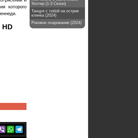
Уолтер (1-3 Сезон)
ия которого
Танцуя с тобой на острие
Кеннеди.
клинка (2024)
Роковое очарование (2024)
е HD
r
acebook
Viber
WhatsApp
Telegram