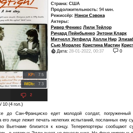
Страна:
США
Продолжительность:
94 мин.
Режиссёр:
Нэнси Сэвока
Актеры:
Ривер Феникс
Лили Тейлор
Ричард Пейнбьянко
Энтони Кларк
Митчелл Уитфилд
Холли Нир
Элиза
Сью Моралес
Кристина Мастин
Крис
Дата:
28-01-2022, 00:37
0
KP:
7.5
IMDb:
7.3
2
5
/ 10 (
4
гол.)
се до Сан-Франциско едет молодой солдат, погруженный 
а его лице лежит печать нелегких испытаний, посланных ему с
 во Вьетнаме близится к концу. Телерепортеры сообщают 
ерь, о которых Эдди знает не понаслышке. На фоне мировых п