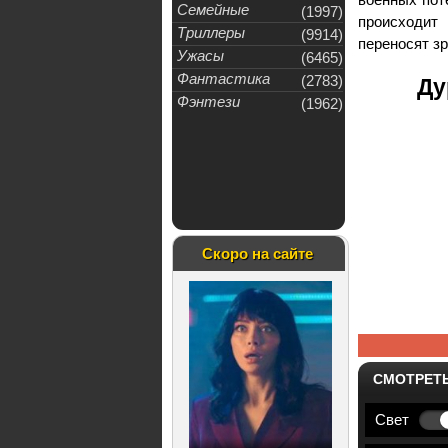
Семейные
(1997)
происходит 
Триллеры
(9914)
переносят зр
Ужасы
(6465)
Фантастика
(2783)
Ду
Фэнтези
(1962)
Скоро на сайте
СМОТРЕТ
Свет