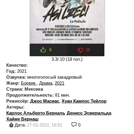
6
12
3.3
/ 10 (
18
гол.)
Качество:
Год:
2021
Озвучка:
многоголосый закадровый
Жанр:
Боевик
,
Драма
,
2021
Страна:
Мексика
Продолжительность:
81 мин.
Режиссёр:
Джос Масиас
,
Хуан Кампос Тейлор
Актеры:
Карлос Альберто Берналь
Денисс Эсмеральда
Хайме Бернаш
Дата:
27-01-2022, 16:51
0