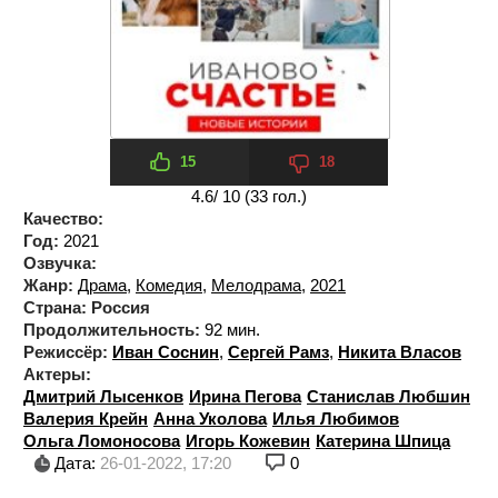
15
18
4.6
/ 10 (
33
гол.)
Качество:
Год:
2021
Озвучка:
Жанр:
Драма
,
Комедия
,
Мелодрама
,
2021
Страна:
Россия
Продолжительность:
92 мин.
Режиссёр:
Иван Соснин
,
Сергей Рамз
,
Никита Власов
Актеры:
Дмитрий Лысенков
Ирина Пегова
Станислав Любшин
Валерия Крейн
Анна Уколова
Илья Любимов
Ольга Ломоносова
Игорь Кожевин
Катерина Шпица
Дата:
26-01-2022, 17:20
0