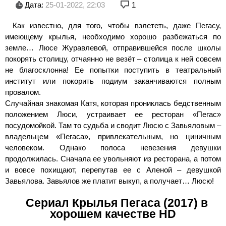
Дата:
25-01-2022, 22:03
1
Как известно, для того, чтобы взлететь, даже Пегасу,
имеющему крылья, необходимо хорошо разбежаться по
земле… Люсе Журавлевой, отправившейся после школы
покорять столицу, отчаянно не везёт – столица к ней совсем
не благосклонна! Ее попытки поступить в театральный
институт или покорить подиум заканчиваются полным
провалом.
Случайная знакомая Катя, которая прониклась бедственным
положением Люси, устраивает ее ресторан «Пегас»
посудомойкой. Там то судьба и сводит Люсю с Завьяловым –
владельцем «Пегаса», привлекательным, но циничным
человеком. Однако полоса невезения девушки
продолжилась. Сначала ее увольняют из ресторана, а потом
и вовсе похищают, перепутав ее с Аленой – девушкой
Завьялова. Завьялов же платит выкуп, а получает… Люсю!
Сериал Крылья Пегаса (2017) в
хорошем качестве HD