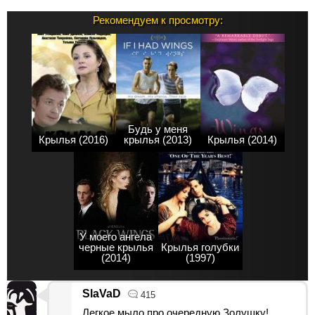
Рекомендуем к просмотру:
Будь у меня
Крылья (2016)
крылья (2013)
Крылья (2014)
У моего ангела
черные крылья
Крылья голубки
(2014)
(1997)
SlaVaD
415
Легкое мыло про очередную Золушку!