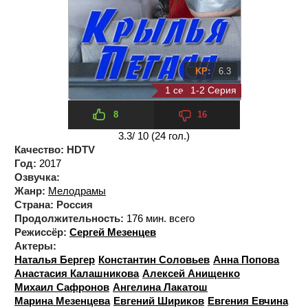
KP:
6.3
1 сезон 2 серия
1-2 Серия
8
16
3.3
/ 10 (
24
гол.)
Качество:
HDTV
Год:
2017
Озвучка:
Жанр:
Мелодрамы
Страна:
Россия
Продолжительность:
176 мин. всего
Режиссёр:
Сергей Мезенцев
Актеры:
Наталья Бергер
Константин Соловьев
Анна Попова
Анастасия Калашникова
Алексей Анищенко
Михаил Сафронов
Ангелина Лакатош
Марина Мезенцева
Евгений Шириков
Евгения Евчина