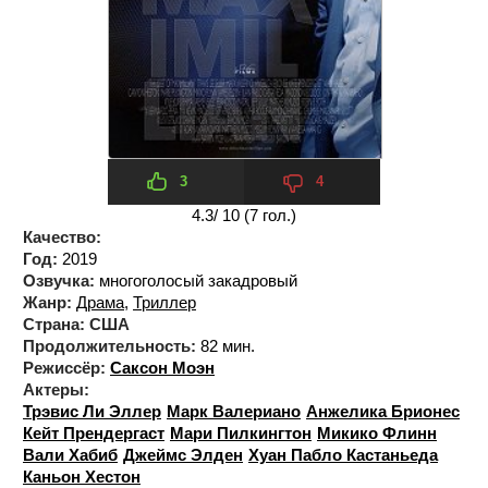
3
4
4.3
/ 10 (
7
гол.)
Качество:
Год:
2019
Озвучка:
многоголосый закадровый
Жанр:
Драма
,
Триллер
Страна:
США
Продолжительность:
82 мин.
Режиссёр:
Саксон Моэн
Актеры:
Трэвис Ли Эллер
Марк Валериано
Анжелика Брионес
Кейт Прендергаст
Мари Пилкингтон
Микико Флинн
Вали Хабиб
Джеймс Элден
Хуан Пабло Кастаньеда
Каньон Хестон