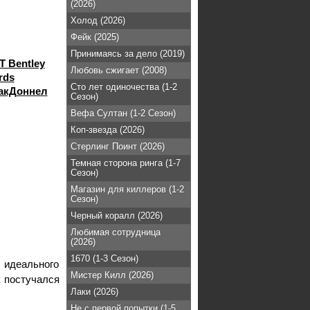
(2026)
Холод (2026)
Фейк (2025)
Принимаясь за дело (2019)
T Bentley
Любовь сжигает (2008)
rds
Сто лет одиночества (1-2
акДоннел
Сезон)
Вефа Султан (1-2 Сезон)
Коп-звезда (2026)
Стерлинг Поинт (2026)
Темная сторона ринга (1-7
Сезон)
Магазин для киллеров (1-2
Сезон)
Черный коралл (2026)
Любимая сотрудница
(2026)
1670 (1-3 Сезон)
 идеального
Мистер Килл (2026)
к постучался
Лаки (2026)
Не с первой попытки (1-5