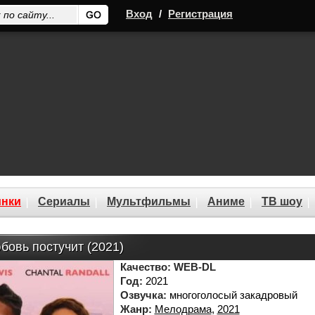
Вход
/
Регистрация
нки
Сериалы
Мультфильмы
Аниме
ТВ шоу
бовь постучит (2021)
Качество:
WEB-DL
Год:
2021
Озвучка:
многоголосый закадровый
Жанр:
Мелодрама
,
2021