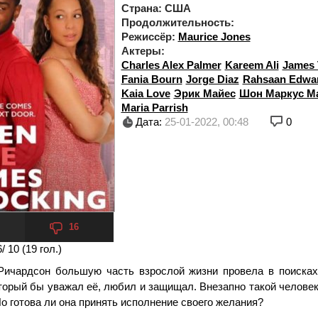
Страна:
США
Продолжительность:
Режиссёр:
Maurice Jones
Актеры:
Charles Alex Palmer
Kareem Ali
James 
Fania Bourn
Jorge Diaz
Rahsaan Edwa
Kaia Love
Эрик Майес
Шон Маркус М
Maria Parrish
Дата:
25-01-2022, 00:48
0
16
6
/ 10 (
19
гол.)
Ричардсон большую часть взрослой жизни провела в поисках
торый бы уважал её, любил и защищал. Внезапно такой челове
Но готова ли она принять исполнение своего желания?