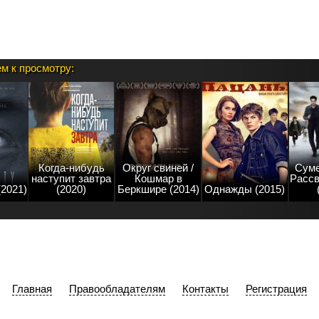
м к просмотру:
Когда-нибудь
Округ свиней /
Суме
наступит завтра
Кошмар в
Рассв
(2021)
(2020)
Беркшире (2014)
Однажды (2015)
Главная
Правообладателям
Контакты
Регистрация