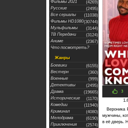
Фильмы 2021
(4269)
Русские
(2495)
Все сериалы
(11038)
Фильмы HD1080
(30744)
Мульфильмы
(3144)
ТВ Передачи
(3124)
Аниме
(2367)
Что посмотреть?
Жанры
Боевики
(6155)
Вестерн
(360)
Военные
(999)
Детективы
(2495)
Драма
3
(19665)
Исторические
(1170)
1.
Комедии
(11940)
Вероника 
Криминал
(4080)
мужчины, ко
Мелодрама
(6190)
в её дверь. 
Приключения
(2574)