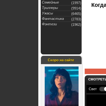
Семейные
(1997)
Когда
Триллеры
(9914)
Ужасы
(6465)
Фантастика
(2783)
Фэнтези
(1962)
Скоро на сайте
СМОТРЕТ
Свет