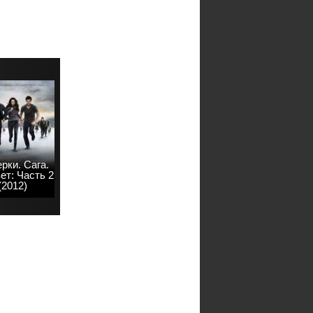
рки. Сага.
ет: Часть 2
(2012)