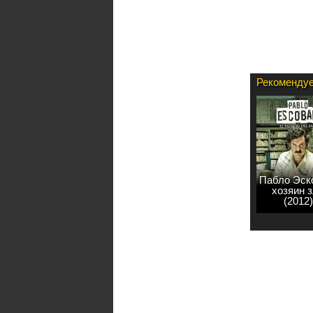
Рекомендуе
Пабло Эск
хозяин 
(2012)