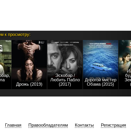
м к просмотру:
И
обар,
Эскобар /
бу
зла
Любить Пабло
Дорогой мистер
Зе
Дрожь (2019)
(2017)
Обама (2015)
Главная
Правообладателям
Контакты
Регистрация