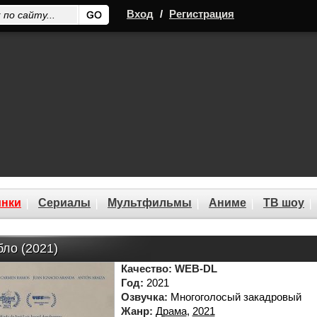
Вход
/
Регистрация
нки
Сериалы
Мультфильмы
Аниме
ТВ шоу
ло (2021)
Качество:
WEB-DL
Год:
2021
Озвучка:
Многоголосый закадровый
Жанр:
Драма
,
2021