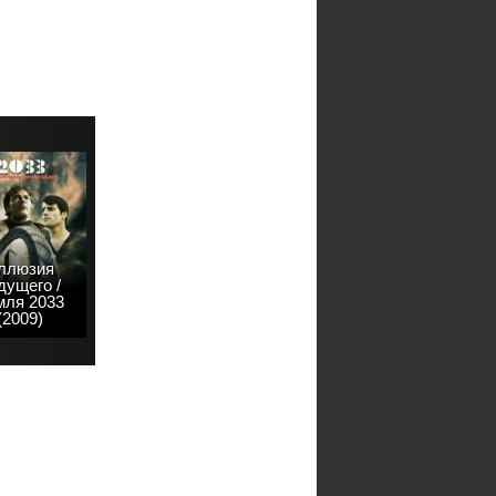
ллюзия
дущего /
мля 2033
(2009)