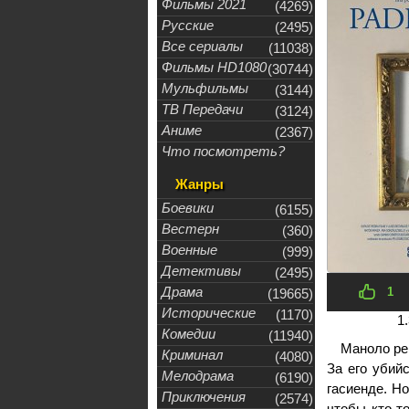
Фильмы 2021
(4269)
Русские
(2495)
Все сериалы
(11038)
Фильмы HD1080
(30744)
Мульфильмы
(3144)
ТВ Передачи
(3124)
Аниме
(2367)
Что посмотреть?
Жанры
Боевики
(6155)
Вестерн
(360)
Военные
(999)
Детективы
(2495)
Драма
1
(19665)
Исторические
(1170)
1.
Комедии
(11940)
Маноло ре
Криминал
(4080)
За его убий
Мелодрама
(6190)
гасиенде. Но
Приключения
(2574)
чтобы кто-т