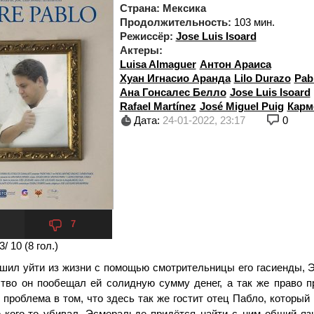
Страна:
Мексика
Продолжительность:
103 мин.
Режиссёр:
Jose Luis Isoard
Актеры:
Luisa Almaguer
Антон Араиса
Хуан Игнасио Аранда
Lilo Durazo
Pab
Ана Гонсалес Белло
Jose Luis Isoard
Rafael Martínez
José Miguel Puig
Карм
Дата:
24-01-2022, 23:17
0
7
3
/ 10 (
8
гол.)
шил уйти из жизни с помощью смотрительницы его гасиенды, 
ство он пообещал ей солидную сумму денег, а так же право п
 проблема в том, что здесь так же гостит отец Пабло, который 
о кого-то убивал. Эсмеральде придётся найти с ним общий яз