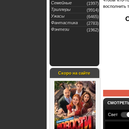
Семейные
(1997)
восполнить т
Триллеры
(9914)
Ужасы
(6465)
О
Фантастика
(2783)
Фэнтези
(1962)
Скоро на сайте
СМОТРЕТ
Свет