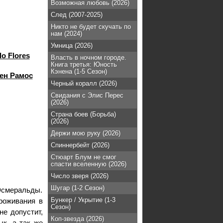
Возможная любовь (2026)
След (2007-2025)
Никто не будет скучать по
нам (2024)
Умница (2026)
lo Flores
Власть в ночном городе.
Книга третья: Юность
Кэнена (1-5 Сезон)
ен Рамос
Черный коралл (2026)
Свидания с Элис Перес
(2026)
Страна боев (Борьба)
(2026)
Держи мою руку (2026)
Спиннербейт (2026)
Стюарт Блум не смог
спасти вселенную (2026)
Число зверя (2026)
Шугар (1-2 Сезон)
Эсмеральды.
Бункер / Укрытие (1-3
роживания в
Сезон)
не допустит,
Коп-звезда (2026)
ык, а так же