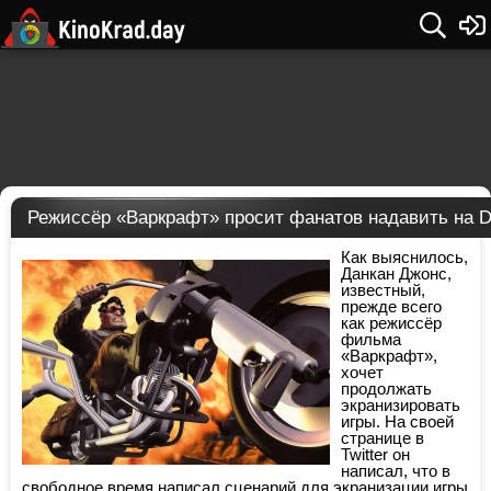
Режиссёр «Варкрафт» просит фанатов надавить на D
Как выяснилось,
Данкан Джонс,
известный,
прежде всего
как режиссёр
фильма
«Варкрафт»,
хочет
продолжать
экранизировать
игры. На своей
странице в
Twitter он
написал, что в
свободное время написал сценарий для экранизации игры