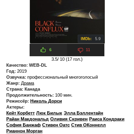
IMDb:
5.9
6
11
3.5
/ 10 (
17
гол.)
Качество:
WEB-DL
Год:
2019
Озвучка:
профессиональный многоголосый
Жанр:
Драма
Страна:
Канада
Продолжительность:
100 мин.
Режиссёр:
Николь Дорси
Актеры:
Кейт Корбетт
Люк Билык
Элла Бэллентайн
Райан Макдональд
Оливия Скривен
Раиса Кондраки
София Банжаф
Стивен Оатс
Стив ОКоннелл
Рианнон Морган