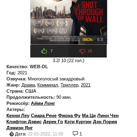
IMDb:
5.3
7
15
3.2
/ 10 (
22
гол.)
Качество:
WEB-DL
Год:
2021
Озвучка:
Многоголосый закадровый
Жанр:
Драма
,
Криминал
,
Триллер
,
2021
Страна:
США
Продолжительность:
90 мин.
Режиссёр:
Айми Лонг
Актеры:
Кенни Леу
Сиара Рене
Фиона Фу
Ма Ци
Линн Чен
Клифтон Дэвис
Дерек Го
Кэти Куртин
Дэн Лория
Дэмиэн Янг
Дата:
22-01-2022, 11:55
1