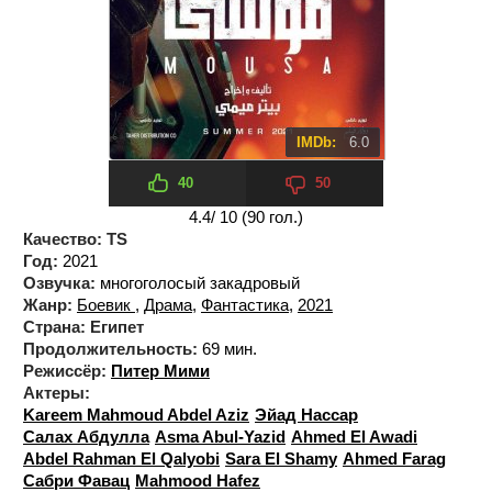
IMDb:
6.0
40
50
4.4
/ 10 (
90
гол.)
Качество:
TS
Год:
2021
Озвучка:
многоголосый закадровый
Жанр:
Боевик
,
Драма
,
Фантастика
,
2021
Страна:
Египет
Продолжительность:
69 мин.
Режиссёр:
Питер Мими
Актеры:
Kareem Mahmoud Abdel Aziz
Эйад Нассар
Салах Абдулла
Asma Abul-Yazid
Ahmed El Awadi
Abdel Rahman El Qalyobi
Sara El Shamy
Ahmed Farag
Сабри Фавац
Mahmood Hafez