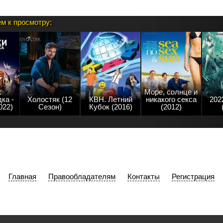
м к просмотру:
:
Море, солнце и
ка -
Холостяк (12
КВН. Летний
никакого секса
202
022)
Сезон)
Кубок (2016)
(2012)
Главная
Правообладателям
Контакты
Регистрация