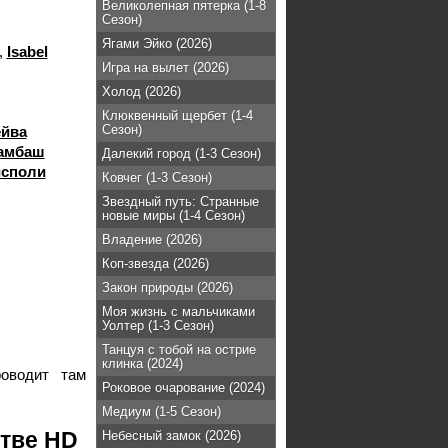
Великолепная пятерка (1-8
Сезон)
Ягами Эйко (2026)
,
Isabel
Игра на вылет (2026)
Холод (2026)
Клюквенный щербет (1-4
Сезон)
ейва
амбаш
Далекий город (1-3 Сезон)
исполи
Ковчег (1-3 Сезон)
Звездный путь: Странные
новые миры (1-4 Сезон)
Владение (2026)
Коп-звезда (2026)
Закон природы (2026)
Моя жизнь с мальчиками
Уолтер (1-3 Сезон)
Танцуя с тобой на острие
клинка (2024)
роводит там
Роковое очарование (2024)
Медиум (1-5 Сезон)
стве HD
Небесный замок (2026)