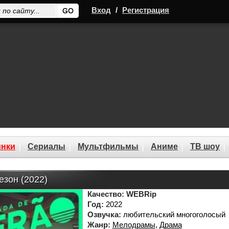
Вход
/
Регистрация
нки
Сериалы
Мультфильмы
Аниме
ТВ шоу
езон (2022)
Качество:
WEBRip
Год:
2022
Озвучка:
любительский многоголосый
Жанр:
Мелодрамы
,
Драма