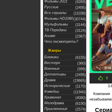
Фильмы 2021
(4269)
Русские
(2495)
Все сериалы
(11038)
Фильмы HD1080
(30744)
Мульфильмы
(3144)
ТВ Передачи
(3124)
Аниме
(2367)
Что посмотреть?
Жанры
Боевики
(6155)
Вестерн
(360)
Военные
(999)
Детективы
(2495)
5
Драма
(19665)
Исторические
3.
(1170)
Комедии
(11940)
Компания
Криминал
(4080)
незабываемо
Мелодрама
(6190)
Приключения
Сериа
(2574)