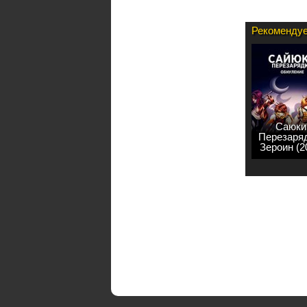
Рекомендуе
Саюки
Перезаряд
Зероин (2