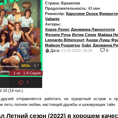
Страна:
Бразилия
Продолжительность:
43 мин
Режиссёр:
Каролине Окоси Фиоратти
Valiante
Актеры:
Хорхе Лопес
Джованна Ланселлоти
Фелипе Роча
Интия Сенек
Майана Н
Leonardo Bittencourt
Андре Луиш Фр
Майкон Родригеш
Gabz
Джованна Р
Дата:
21-01-2022, 16:39
0
IMDb:
5.7
1 сезон 8 серия
1-8 Серия
9
6
/ 10 (
14
гол.)
 друзей отправляется работать на курортный остров и п
е лето, полное любви, настоящей дружбы и шокирующих тайн.
л Летний сезон (2022) в хорошем каче