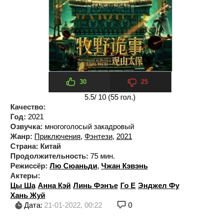
30
25
5.5
/ 10 (
55
гол.)
Качество:
Год:
2021
Озвучка:
многоголосый закадровый
Жанр:
Приключения
,
Фэнтези
,
2021
Страна:
Китай
Продолжительность:
75 мин.
Режиссёр:
Лю Сюаньди
,
Чжан Кэвэнь
Актеры:
Цы Ша
Анна Кэй
Линь Фэнъе
Го Е
Энджел Фу
Хань Жуй
Дата:
21-01-2022, 00:22
0