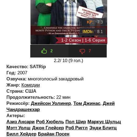
KP:
7.3
IMDb:
8.1
1-2 Сезон | 1-6 Серия
2 сезон 6 серия
2
7
2.2
/ 10 (
9
гол.)
Качество:
SATRip
Год:
2007
Озвучка:
многоголосый закадровый
Жанр:
Комедии
Страна:
США
Продолжительность:
22 мин
Режиссёр:
Джейсон Уолинер
,
Том Джинас
,
Джей
Чандрашекхар
Актеры:
Азиз Ансари
Роб Хюбель
Пол Шир
Маркус Шульц
Мэтт Уолш
Джон Глейсер
Роб Риггл
Энди Блитц
Билл Хейдер
Брайан Посен