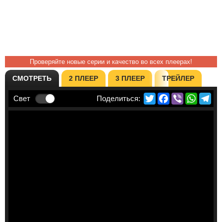
Проверяйте новые серии и качество во всех плеерах!
СМОТРЕТЬ
2 ПЛЕЕР
3 ПЛЕЕР
ТРЕЙЛЕР
Twitter
Facebook
Viber
Whats
Te
Свет