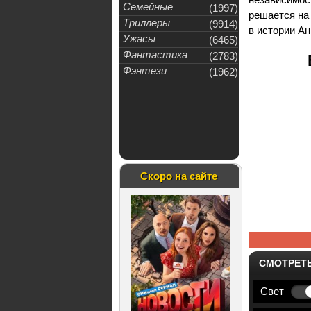
Семейные
(1997)
решается на
Триллеры
(9914)
в истории А
Ужасы
(6465)
Фантастика
(2783)
Фэнтези
(1962)
Скоро на сайте
СМОТРЕТ
Свет