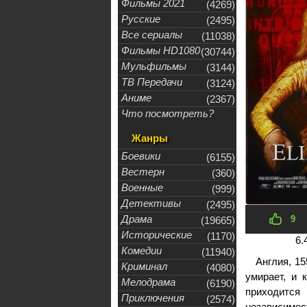
Фильмы 2021
(4269)
Русские
(2495)
Все сериалы
(11038)
Фильмы HD1080
(30744)
Мульфильмы
(3144)
ТВ Передачи
(3124)
Аниме
(2367)
Что посмотреть?
Жанры
Боевики
(6155)
Вестерн
(360)
Военные
(999)
Детективы
(2495)
Драма
9
(19665)
Исторические
(1170)
6.
Комедии
(11940)
Англия, 15
Криминал
(4080)
умирает, и 
Мелодрама
(6190)
приходится 
Приключения
(2574)
независимо