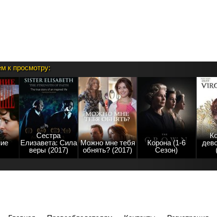
м к просмотру:
Сестра
К
ие
Елизавета: Сила
Можно мне тебя
Корона (1-6
дев
веры (2017)
обнять? (2017)
Сезон)