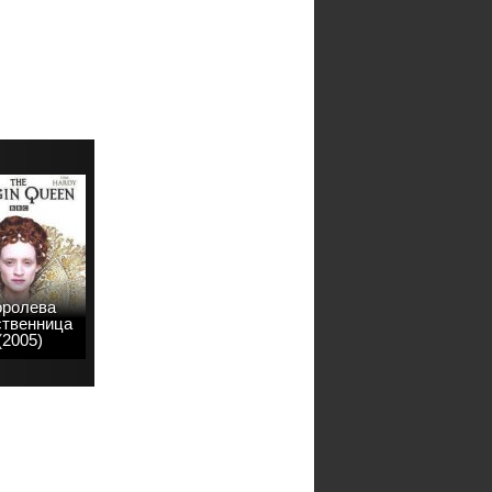
оролева
ственница
(2005)