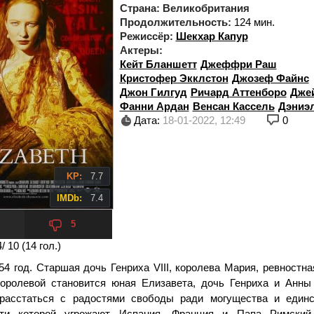
Страна:
Великобритания
Продолжительность:
124 мин.
Режиссёр:
Шекхар Капур
Актеры:
Кейт Бланшетт
Джеффри Раш
Кристофер Экклстон
Джозеф Файнс
Джон Гилгуд
Ричард Аттенборо
Дже
Фанни Ардан
Венсан Кассель
Дэниэл
Дата:
18-01-2022, 12:49
0
KP:
7.7
IMDb:
7.4
5
4
/ 10 (
14
гол.)
54 год. Старшая дочь Генриха VIII, королева Мария, ревностна
королевой становится юная Елизавета, дочь Генриха и Анны
расстаться с радостями свободы ради могущества и единс
сти которой угрожают Испания, Франция и Папа Римский