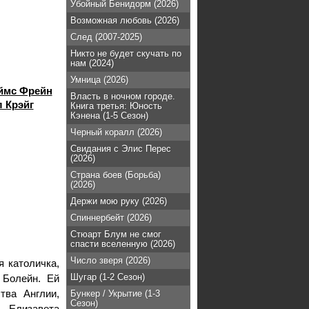
Убойный Бенидорм (2026)
Возможная любовь (2026)
След (2007-2025)
Никто не будет скучать по
нам (2024)
Умница (2026)
ймс Фрейн
Власть в ночном городе.
 Крэйг
Книга третья: Юность
Кэнена (1-5 Сезон)
Черный коралл (2026)
Свидания с Элис Перес
(2026)
Страна боев (Борьба)
(2026)
Держи мою руку (2026)
Спиннербейт (2026)
Стюарт Блум не смог
спасти вселенную (2026)
Число зверя (2026)
я католичка,
Шугар (1-2 Сезон)
 Болейн. Ей
тва Англии,
Бункер / Укрытие (1-3
Сезон)
. Елизавета