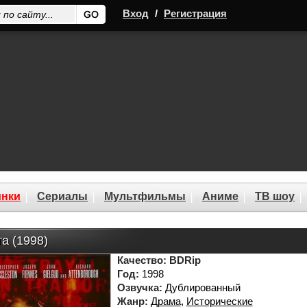
Вход
/
Регистрация
нки
Сериалы
Мультфильмы
Аниме
ТВ шоу
а (1998)
Качество:
BDRip
Год:
1998
Озвучка:
Дублированный
Жанр:
Драма
,
Исторические