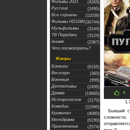
Фильмы 2021
(4269)
Русские
(2495)
Все сериалы
(11038)
Фильмы HD1080
(30744)
Мульфильмы
(3144)
ТВ Передачи
(3124)
Аниме
(2367)
Что посмотреть?
Жанры
Боевики
(6155)
Вестерн
(360)
Военные
(999)
Детективы
(2495)
Драма
4
(19665)
Исторические
(1170)
1.
Комедии
(11940)
Бывший су
Криминал
(4080)
сложности,
Мелодрама
(6190)
отправляетс
Приключения
(2574)
воды?