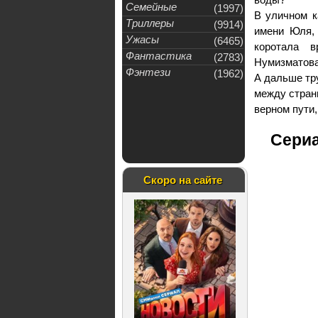
Семейные
(1997)
В уличном к
Триллеры
(9914)
имени Юля, 
Ужасы
(6465)
коротала в
Фантастика
(2783)
Нумизматова
Фэнтези
(1962)
А дальше тр
между странн
верном пути,
Сериа
Скоро на сайте