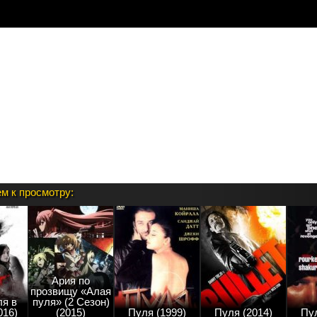
ации:
, что Вы включили модуль в админке.
м к просмотру:
Ария по
прозвищу «Алая
ля в
пуля» (2 Сезон)
016)
(2015)
Пуля (1999)
Пуля (2014)
Пул