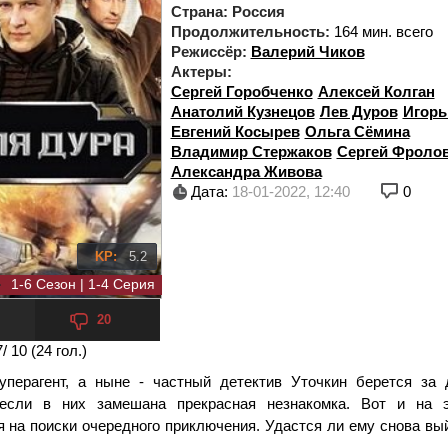
Страна:
Россия
Продолжительность:
164 мин. всего
Режиссёр:
Валерий Чиков
Актеры:
Сергей Горобченко
Алексей Колган
Анатолий Кузнецов
Лев Дуров
Игорь
Евгений Косырев
Ольга Сёмина
Владимир Стержаков
Сергей Фроло
Александра Живова
Дата:
18-01-2022, 12:40
0
KP:
5.2
1-6 Сезон | 1-4 Серия
6 сезон 4 серия
20
7
/ 10 (
24
гол.)
перагент, а ныне - частный детектив Уточкин берется за
 если в них замешана прекрасная незнакомка. Вот и на 
я на поиски очередного приключения. Удастся ли ему снова вы