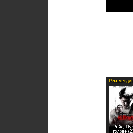
Рекоменд
Убедитесь
Рекомендуе
Рейд: Пу
голове (2