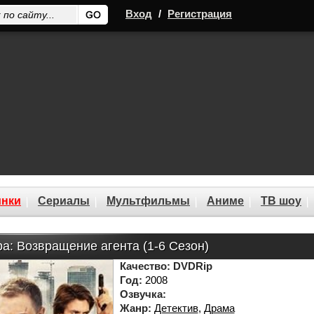
Вход
/
Регистрация
нки
Сериалы
Мультфильмы
Аниме
ТВ шоу
а: Возвращение агента (1-6 Сезон)
Качество:
DVDRip
Год:
2008
Озвучка:
Жанр:
Детектив
,
Драма