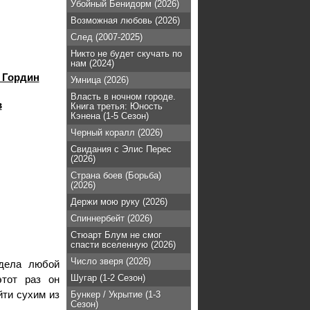
Убойный Бенидорм (2026)
Возможная любовь (2026)
След (2007-2025)
Никто не будет скучать по
нам (2024)
 Гордин
Умница (2026)
Власть в ночном городе.
в
Книга третья: Юность
Кэнена (1-5 Сезон)
Черный коралл (2026)
Свидания с Элис Перес
(2026)
Страна боев (Борьба)
(2026)
Держи мою руку (2026)
Спиннербейт (2026)
Стюарт Блум не смог
спасти вселенную (2026)
Число зверя (2026)
 дела любой
Шугар (1-2 Сезон)
этот раз он
йти сухим из
Бункер / Укрытие (1-3
Сезон)