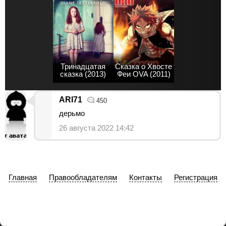
Тринадцатая
Сказка о Хвосте
сказка (2013)
Феи OVA (2011)
ARI71
450
дерьмо
26 августа 2022 14:42
Главная
Правообладателям
Контакты
Регистрация