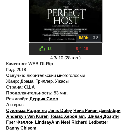
IMDb:
3.8
12
16
4.3
/ 10 (
28
гол.)
Качество:
WEB-DLRip
Год:
2018
Озвучка:
любительский многоголосый
Жанр:
Драма
,
Триллер
,
Ужасы
Страна:
США
Продолжительность:
93 мин.
Режиссёр:
Деррик Симс
Актеры:
Суильма Родригес
Janis Duley
Чейз Райан Джеффри
Andersyn Van Kuren
Томас Херод мл.
Шиван Доэрти
Грег Фэллон
LindsayAnn Neel
Richard Ledbetter
Danny Chisom