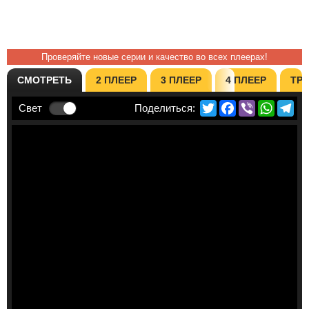
Проверяйте новые серии и качество во всех плеерах!
СМОТРЕТЬ
2 ПЛЕЕР
3 ПЛЕЕР
4 ПЛЕЕР
ТР
Twitter
Facebook
Viber
Whats
Te
Свет