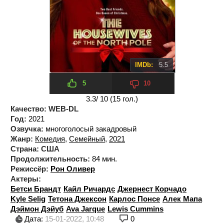
IMDb:
5.5
5
10
3.3
/ 10 (
15
гол.)
Качество:
WEB-DL
Год:
2021
Озвучка:
многоголосый закадровый
Жанр:
Комедия
,
Семейный
,
2021
Страна:
США
Продолжительность:
84 мин.
Режиссёр:
Рон Оливер
Актеры:
Бетси Брандт
Кайл Ричардс
Джернест Корчадо
Kyle Selig
Тетона Джексон
Карлос Понсе
Алек Мапа
Дэймон Дэйуб
Ava Jarque
Lewis Cummins
Дата:
15-01-2022, 10:48
0