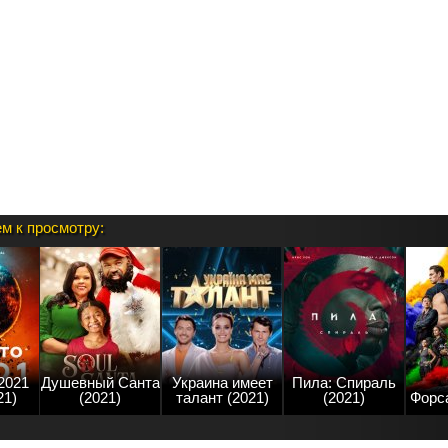
м к просмотру:
2021
Душевный Санта
Украина имеет
Пила: Спираль
21)
(2021)
талант (2021)
(2021)
Форса