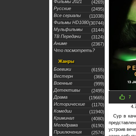
Фильмы 2021
(4269)
Русские
(2495)
Все сериалы
(11038)
Фильмы HD1080
(30744)
Мульфильмы
(3144)
ТВ Передачи
(3124)
Аниме
(2367)
Что посмотреть?
Жанры
Боевики
(6155)
Вестерн
(360)
Военные
(999)
Детективы
(2495)
Драма
7
(19665)
Исторические
(1170)
4.
Комедии
(11940)
Сур в кач
Криминал
(4080)
представлен
Мелодрама
(6190)
устроив веч
Приключения
(2574)
этого событ