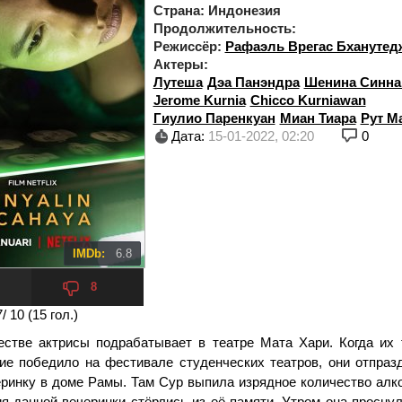
Страна:
Индонезия
Продолжительность:
Режиссёр:
Рафаэль Врегас Бханутед
Актеры:
Лутеша
Дэа Панэндра
Шенина Синн
Jerome Kurnia
Chicco Kurniawan
Гиулио Паренкуан
Миан Тиара
Рут М
Дата:
15-01-2022, 02:20
0
IMDb:
6.8
8
7
/ 10 (
15
гол.)
естве актрисы подрабатывает в театре Мата Хари. Когда их 
ие победило на фестивале студенческих театров, они отпразд
еринку в доме Рамы. Там Сур выпила изрядное количество алко
ия данной вечеринки стёрлись из её памяти. Утром она просну