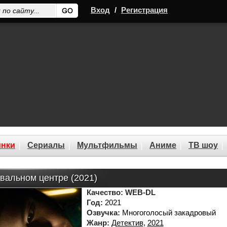
Вход
/
Регистрация
нки
Сериалы
Мультфильмы
Аниме
ТВ шоу
вальном центре (2021)
Качество:
WEB-DL
Год:
2021
Озвучка:
Многоголосый закадровый
Жанр:
Детектив
,
2021