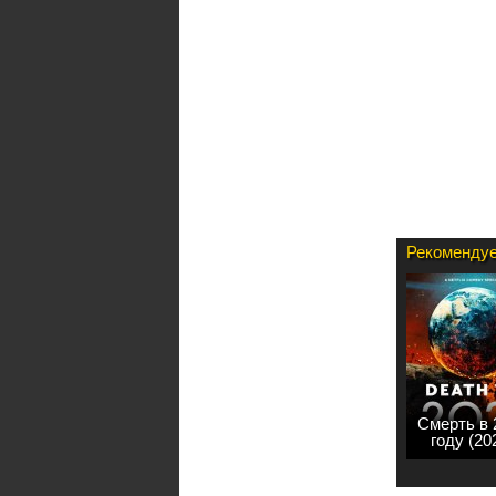
Рекомендуе
Смерть в 
году (20