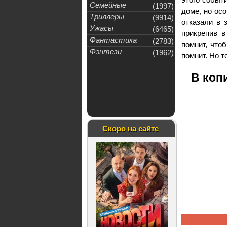
Семейные
(1997)
доме, но осо
Триллеры
(9914)
отказали в 
Ужасы
(6465)
прикрепив в
Фантастика
(2783)
помнит, что
Фэнтези
(1962)
помнит. Но т
В коп
Скоро на сайте