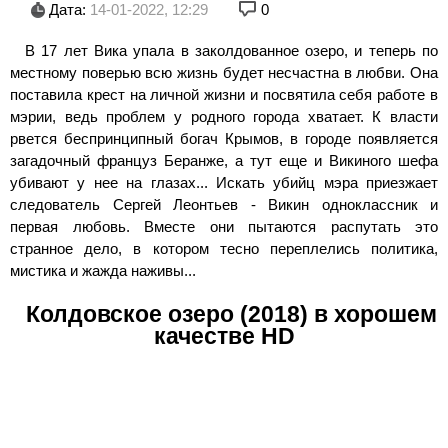
Дата:
14-01-2022, 12:29
0
В 17 лет Вика упала в заколдованное озеро, и теперь по
местному поверью всю жизнь будет несчастна в любви. Она
поставила крест на личной жизни и посвятила себя работе в
мэрии, ведь проблем у родного города хватает. К власти
рвется беспринципный богач Крымов, в городе появляется
загадочный француз Беранже, а тут еще и Викиного шефа
убивают у нее на глазах... Искать убийц мэра приезжает
следователь Сергей Леонтьев - Викин одноклассник и
первая любовь. Вместе они пытаются распутать это
странное дело, в котором тесно переплелись политика,
мистика и жажда наживы...
Колдовское озеро (2018) в хорошем
качестве HD