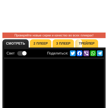
Проверяйте новые серии и качество во всех плеерах!
СМОТРЕТЬ
2 ПЛЕЕР
3 ПЛЕЕР
ТРЕЙЛЕР
Twitter
Facebook
Viber
Whats
Te
Свет