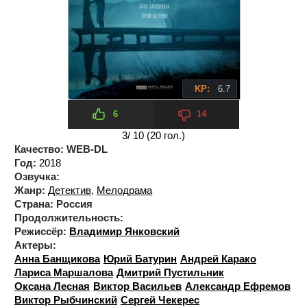
KP:
6.7
6
14
3
/ 10 (
20
гол.)
Качество:
WEB-DL
Год:
2018
Озвучка:
Жанр:
Детектив
,
Мелодрама
Страна:
Россия
Продолжительность:
Режиссёр:
Владимир Янковский
Актеры:
Анна Банщикова
Юрий Батурин
Андрей Карако
Лариса Маршалова
Дмитрий Пустильник
Оксана Лесная
Виктор Васильев
Александр Ефремов
Виктор Рыбчинский
Сергей Чекерес