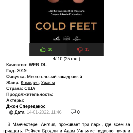
10
15
4
/ 10 (
25
гол.)
Качество:
WEB-DL
Год:
2019
Озвучка:
Многоголосый закадровый
Жанр:
Комедия
,
Ужасы
Страна:
США
Продолжительность:
Актеры:
Джон Спередакос
Дата:
14-01-2022, 11:46
0
В Манчестере, Англия, проживает три пары, где всем за
тридцать. Рэйчел Брэдли и Адам Уильямс недавно начали