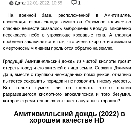
Дата:
12-01-2022, 10:59
1
На военной базе, расположенной в Амитивилле,
происходит взрыв склада химикатов. Огромное количество
опасных веществ оказались выброшены в воздух, мгновенно
перекрасив небо в угрожающе кровавые тона. А главная
проблема заключается в том, что очень скоро эти химикаты
смертоносным ливнем прольются обратно на землю.
Грядущий Амитивилльский дождь из чистой кислоты грозит
стереть город и его жителей с лица земли. Сержант Джимми
Дэш, вместе с группкой неожиданных помощников, отчаянно
пытается сохранить порядок и не позволить никому умереть.
Вот только сумеет ли он сделать что-то против
разразившегося кислотного апокалипсиса и того безумия,
которое стремительно охватывает напуганных горожан?
Амитивилльский дождь (2022) в
хорошем качестве HD