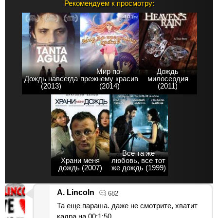
Рекомендуем к просмотру:
Мир по-
Дождь
Дождь навсегда
прежнему красив
милосердия
(2013)
(2014)
(2011)
Все та же
Храни меня
любовь, все тот
дождь (2007)
же дождь (1999)
A. Lincoln
682
Та еще параша. даже не смотрите, хватит
кадра на 00:1:50