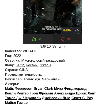
IMDb:
2.5
33
54
3.8
/ 10 (
87
гол.)
Качество:
WEB-DL
Год:
2022
Озвучка:
Многоголосый закадровый
Жанр:
2022
,
Боевик
,
Ужасы
Страна:
США
Продолжительность:
Режиссёр:
Томас Дж. Черчилль
Актеры:
Майк Фергюсон
Bryan Clark
Мика Фицджералд
Келли Рейтер
Трой Фромин
Александра Цорих Хант
Томас Дж. Черчилль
Джойселин Лью
Скотт С. Роу
Майкл Гальо