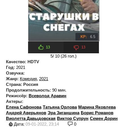
KP:
6.5
13
13
5
/ 10 (
26
гол.)
Качество:
HDTV
Год:
2021
Озвучка:
Жанр:
Комедия
,
2021
Страна:
Россия
Продолжительность:
90 мин.
Режиссёр:
Всеволод Аравин
Актеры:
Елена Сафонова
Татьяна Орлова
Марина Яковлева
Андрей Аверьянов
Эра Зиганшина
Борис Романов
Виолетта Давыдовская
Виктор Супрун
Семен Дорин
Дата:
09-01-2022, 23:14
0